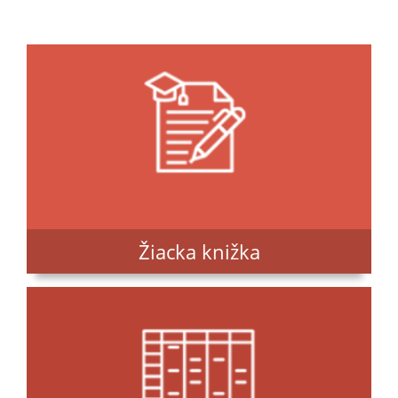
Žiacka knižka