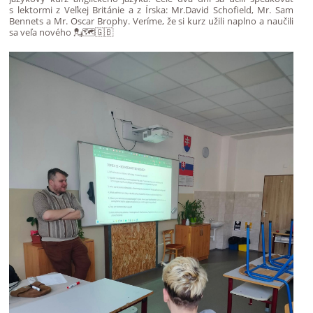
s lektormi z Veľkej Británie a z Írska: Mr.David Schofield, Mr. Sam
Bennets a Mr. Oscar Brophy. Veríme, že si kurz užili naplno a naučili
sa veľa nového 💂🗺️🇬🇧