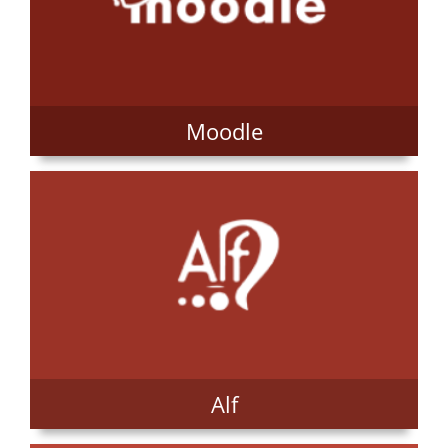
Moodle
Alf