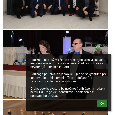
EduPage nepoužíva žiadne reklamné, analytické alebo 
iné súkromie ohrozujúce cookies. Žiadne cookies sa 
nezdieľajú s tretími stranami.

EduPage používa iba 2 cookie – jedno nevyhnutné pre 
fungovanie prihlasovania. Toto je dočasné, po 
zatvorení prehliadača sa odstráni.

Druhé cookie zvyšuje bezpečnosť prihlásenia - vďaka 
nemu EduPage vie identifikovať prihlásenie z 
neznámeho počítača.
Ok