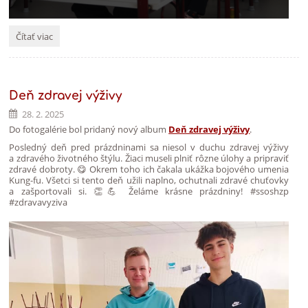
Začali
Čítať viac
sa
maturitné
skúšky
a
Deň zdravej výživy
ich
externá
28. 2. 2025
časť:
Do fotogalérie bol pridaný nový album
Deň zdravej výživy
.
Posledný deň pred prázdninami sa niesol v duchu zdravej výživy
a zdravého životného štýlu. Žiaci museli plniť rôzne úlohy a pripraviť
zdravé dobroty. 😋 Okrem toho ich čakala ukážka bojového umenia
Kung-fu. Všetci si tento deň užili naplno, ochutnali zdravé chuťovky
a zašportovali si. 👏💪 Želáme krásne prázdniny! #ssoshzp
#zdravavyziva