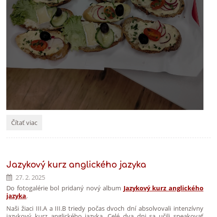
Deň
Čítať viac
zdravej
výživy:
Jazykový kurz anglického jazyka
27. 2. 2025
Do fotogalérie bol pridaný nový album
Jazykový kurz anglického
jazyka
.
Naši žiaci III.A a III.B triedy počas dvoch dní absolvovali intenzívny
jazykový kurz anglického jazyka. Celé dva dni sa učili speakovať