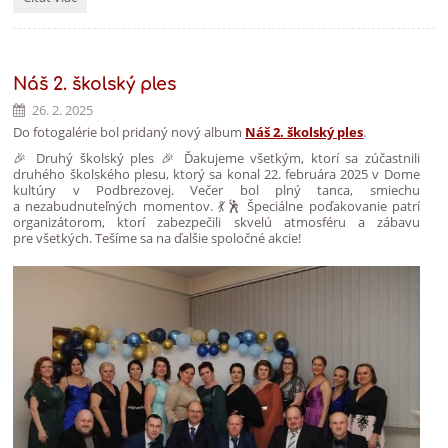
kurz
anglického
jazyka:
Náš 2. školský ples
26. 2. 2025
Do fotogalérie bol pridaný nový album
Náš 2. školský ples
.
🎉 Druhý školský ples 🎉 Ďakujeme všetkým, ktorí sa zúčastnili
druhého školského plesu, ktorý sa konal 22. februára 2025 v Dome
kultúry v Podbrezovej. Večer bol plný tanca, smiechu
a nezabudnuteľných momentov. 💃🕺 Špeciálne poďakovanie patrí
organizátorom, ktorí zabezpečili skvelú atmosféru a zábavu
pre všetkých. Tešíme sa na ďalšie spoločné akcie!