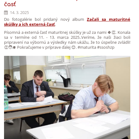
časť
14. 3. 2025
Do fotogalérie bol pridaný nový album
Začali sa maturitné
skúšky a ich externá časť
.
Písomná a externá časť maturitnej skúšky je už za nami 🍀👏. Konala
sa v termíne od 11. - 13. marca 2025..Veríme, že naši žiaci boli
pripravení na výbornú a výsledky nám ukážu, že to úspešne zvládli!
👏🧑‍🎓 Pokračujeme v príprave ďalej 😊. #maturita #ssoshzp