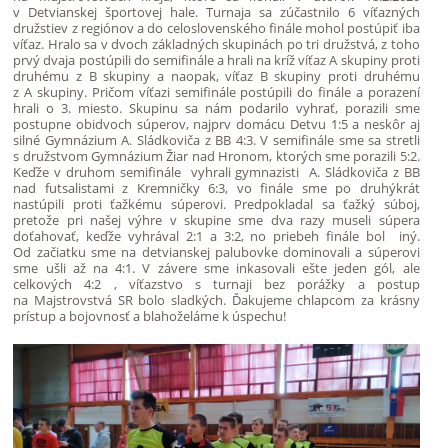
v Detvianskej športovej hale. Turnaja sa zúčastnilo 6 víťazných
družstiev z regiónov a do celoslovenského finále mohol postúpiť iba
víťaz. Hralo sa v dvoch základných skupinách po tri družstvá, z toho
prvý dvaja postúpili do semifinále a hrali na kríž víťaz A skupiny proti
druhému z B skupiny a naopak, víťaz B skupiny proti druhému
z A skupiny. Pričom víťazi semifinále postúpili do finále a porazení
hrali o 3. miesto. Skupinu sa nám podarilo vyhrať, porazili sme
postupne obidvoch súperov, najprv domácu Detvu 1:5 a neskôr aj
silné Gymnázium A. Sládkoviča z BB 4:3. V semifinále sme sa stretli
s družstvom Gymnázium Žiar nad Hronom, ktorých sme porazili 5:2.
Keďže v druhom semifinále vyhrali gymnazisti A. Sládkoviča z BB
nad futsalistami z Kremničky 6:3, vo finále sme po druhýkrát
nastúpili proti ťažkému súperovi. Predpokladal sa ťažký súboj,
pretože pri našej výhre v skupine sme dva razy museli súpera
doťahovať, keďže vyhrával 2:1 a 3:2, no priebeh finále bol iný.
Od začiatku sme na detvianskej palubovke dominovali a súperovi
sme ušli až na 4:1. V závere sme inkasovali ešte jeden gól, ale
celkových 4:2 , víťazstvo s turnaji bez porážky a postup
na Majstrovstvá SR bolo sladkých. Ďakujeme chlapcom za krásny
prístup a bojovnosť a blahoželáme k úspechu!