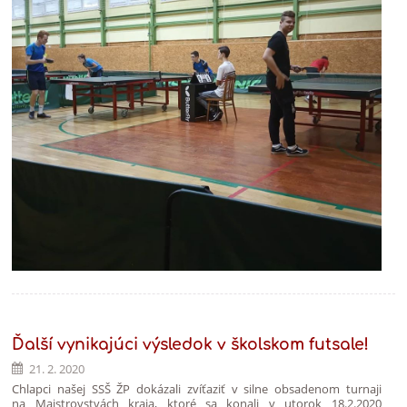
Ďalší vynikajúci výsledok v školskom futsale!
21. 2. 2020
Chlapci našej SSŠ ŽP dokázali zvíťaziť v silne obsadenom turnaji
na Majstrovstvách kraja, ktoré sa konali v utorok 18.2.2020