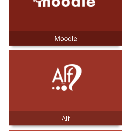
Moodle
Alf