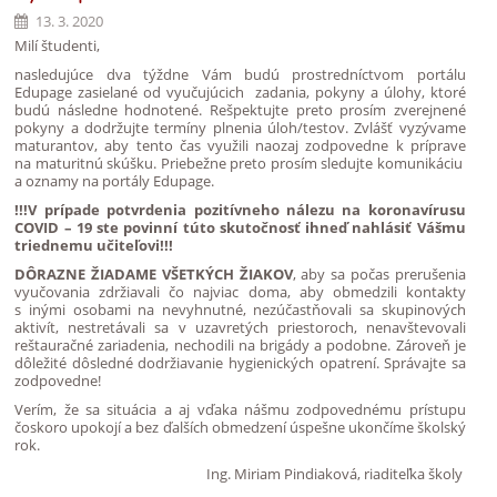
13. 3. 2020
Milí študenti,
nasledujúce dva týždne Vám budú prostredníctvom portálu
Edupage zasielané od vyučujúcich zadania, pokyny a úlohy, ktoré
budú následne hodnotené. Rešpektujte preto prosím zverejnené
pokyny a dodržujte termíny plnenia úloh/testov. Zvlášť vyzývame
maturantov, aby tento čas využili naozaj zodpovedne k príprave
na maturitnú skúšku. Priebežne preto prosím sledujte komunikáciu
a oznamy na portály Edupage.
!!!V prípade potvrdenia pozitívneho nálezu na koronavírusu
COVID – 19 ste povinní túto skutočnosť ihneď nahlásiť Vášmu
triednemu učiteľovi!!!
DÔRAZNE ŽIADAME
VŠETKÝCH ŽIAKOV
, aby sa počas prerušenia
vyučovania zdržiavali čo najviac doma, aby obmedzili kontakty
s inými osobami na nevyhnutné, nezúčastňovali sa skupinových
aktivít, nestretávali sa v uzavretých priestoroch, nenavštevovali
reštauračné zariadenia, nechodili na brigády a podobne. Zároveň je
dôležité dôsledné dodržiavanie hygienických opatrení. Správajte sa
zodpovedne!
Verím, že sa situácia a aj vďaka nášmu zodpovednému prístupu
čoskoro upokojí a bez ďalších obmedzení úspešne ukončíme školský
rok.
Ing. Miriam Pindiaková, riaditeľka školy