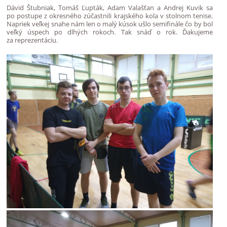
Dávid Štubniak, Tomáš Ľupták, Adam Valašťan a Andrej Kuvik sa
po postupe z okresného zúčastnili krajského kola v stolnom tenise.
Napriek veľkej snahe nám len o malý kúsok ušlo semifinále čo by bol
veľký úspech po dlhých rokoch. Tak snáď o rok. Ďakujeme
za reprezentáciu.