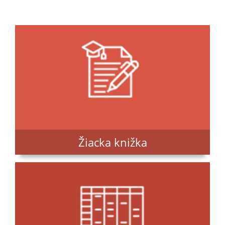
Žiacka knižka