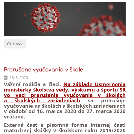
Výzva
Čítať viac
pre
študentov!:
Prerušene vyučovania v škole
13. 3. 2020
Vážení rodičia a žiaci.
Na základe Usmernenia
ministerky školstva vedy, výskumu a športu SR
vo veci prerušenia vyučovania v školách
a školských zariadeniach
sa prerušuje
vyučovanie na školách a školských zariadeniach
v období od 16. marca 2020 do 27. marca 2020
vrátane.
Externá časť a písomná forma internej časti
maturitnej skúšky v školskom roku 2019/2020