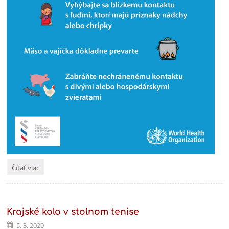
Dôležité
Čítať viac
upozornenie!!!:
Krajské kolo v stolnom tenise
5. 3. 2020