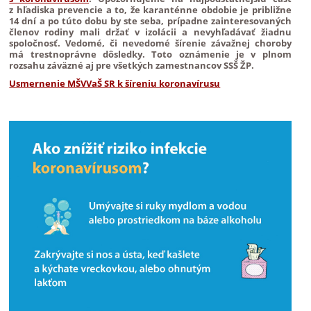
z hľadiska prevencie a to, že karanténne obdobie je približne
14 dní a po túto dobu by ste seba, prípadne zainteresovaných
členov rodiny mali držať v izolácii a nevyhľadávať žiadnu
spoločnosť. Vedomé, či nevedomé šírenie závažnej choroby
má trestnoprávne dôsledky. Toto oznámenie je v plnom
rozsahu záväzné aj pre všetkých zamestnancov SSŠ ŽP.
Usmernenie MŠVVaŠ SR k šíreniu koronavírusu