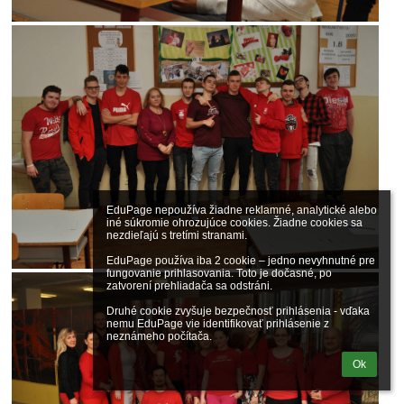
EduPage nepoužíva žiadne reklamné, analytické alebo 
iné súkromie ohrozujúce cookies. Žiadne cookies sa 
nezdieľajú s tretími stranami.

EduPage používa iba 2 cookie – jedno nevyhnutné pre 
fungovanie prihlasovania. Toto je dočasné, po 
zatvorení prehliadača sa odstráni.

Druhé cookie zvyšuje bezpečnosť prihlásenia - vďaka 
nemu EduPage vie identifikovať prihlásenie z 
neznámeho počítača.
Ok