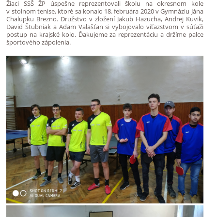
Žiaci SSŠ ŽP úspešne reprezentovali školu na okresnom kole
v stolnom tenise, ktoré sa konalo 18. februára 2020 v Gymnáziu Jána
Chalupku Brezno. Družstvo v zložení Jakub Hazucha, Andrej Kuvik,
David Štubniak a Adam Valašťan si vybojovalo víťazstvom v súťaži
postup na krajské kolo. Ďakujeme za reprezentáciu a držíme palce
športového zápolenia.