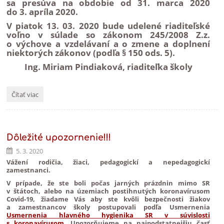
sa presúva na obdobie od 31. marca 2020
do 3. apríla 2020.
V piatok 13. 03. 2020 bude udelené riaditeľské
voľno v súlade so zákonom 245/2008 Z.z.
o výchove a vzdelávaní a o zmene a doplnení
niektorých zákonov (podľa § 150 ods. 5).
Ing. Miriam Pindiaková, riaditeľka školy
Prerušene
Čítať viac
vyučovania
v
škole:
Dôležité upozornenie!!!
5. 3. 2020
Vážení rodičia, žiaci, pedagogickí a nepedagogickí
zamestnanci.
V prípade, že ste boli počas jarných prázdnin mimo SR
v štátoch, alebo na územiach postihnutých koronavírusom
Covid-19, žiadame Vás aby ste kvôli bezpečnosti žiakov
a zamestnancov školy postupovali podľa Usmernenia
Usmernenia hlavného hygienika SR v súvislosti
s koronavírusom
. Upozorňujeme na najpodstatnejšiu časť