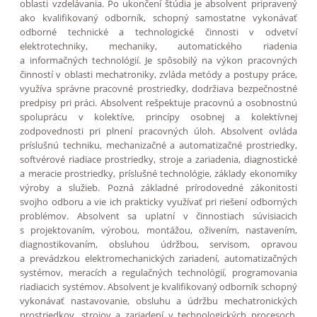
oblasti vzdelávania. Po ukončení štúdia je absolvent pripravený
ako kvalifikovaný odborník, schopný samostatne vykonávať
odborné technické a technologické činnosti v odvetví
elektrotechniky, mechaniky, automatického riadenia
a informačných technológií. Je spôsobilý na výkon pracovných
činností v oblasti mechatroniky, zvláda metódy a postupy práce,
využíva správne pracovné prostriedky, dodržiava bezpečnostné
predpisy pri práci. Absolvent rešpektuje pracovnú a osobnostnú
spoluprácu v kolektíve, princípy osobnej a kolektívnej
zodpovednosti pri plnení pracovných úloh. Absolvent ovláda
príslušnú techniku, mechanizačné a automatizačné prostriedky,
softvérové riadiace prostriedky, stroje a zariadenia, diagnostické
a meracie prostriedky, príslušné technológie, základy ekonomiky
výroby a služieb. Pozná základné prírodovedné zákonitosti
svojho odboru a vie ich prakticky využívať pri riešení odborných
problémov. Absolvent sa uplatní v činnostiach súvisiacich
s projektovaním, výrobou, montážou, oživením, nastavením,
diagnostikovaním, obsluhou údržbou, servisom, opravou
a prevádzkou elektromechanických zariadení, automatizačných
systémov, meracích a regulačných technológií, programovania
riadiacich systémov. Absolvent je kvalifikovaný odborník schopný
vykonávať nastavovanie, obsluhu a údržbu mechatronických
prostriedkov, strojov a zariadení v technologických procesoch,