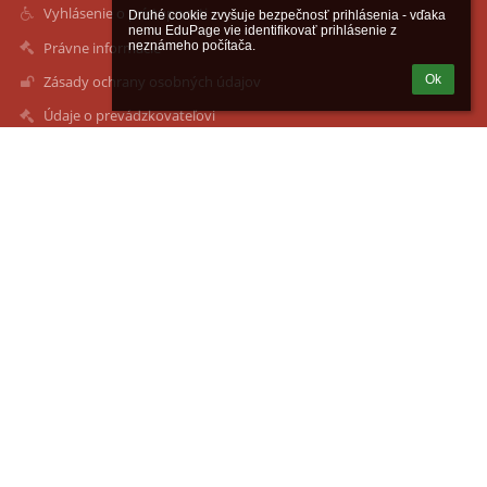
Vyhlásenie o prístupnosti
Druhé cookie zvyšuje bezpečnosť prihlásenia - vďaka 
nemu EduPage vie identifikovať prihlásenie z 
Právne informácie
neznámeho počítača.
Ok
Zásady ochrany osobných údajov
Údaje o prevádzkovateľovi
Mapa stránok
O nás
Kontakt
Novinky
Kontakty
Súkromná spojená škola Železiarne Podbrezová, Družby 554/64,
Podbrezová
ssosh@ssosh.sk
+421486712725
Družby 554/64
976 81 Podbrezová