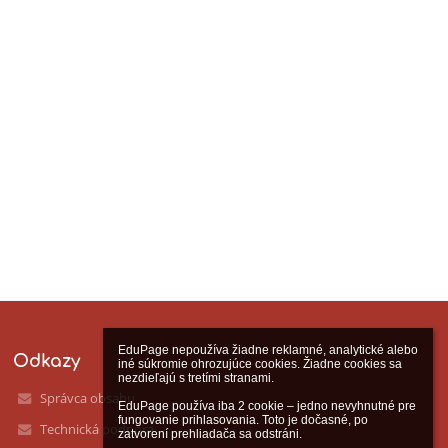
EduPage nepoužíva žiadne reklamné, analytické alebo 
Odkazy
iné súkromie ohrozujúce cookies. Žiadne cookies sa 
nezdieľajú s tretími stranami.

Správca obsahu
EduPage používa iba 2 cookie – jedno nevyhnutné pre 
fungovanie prihlasovania. Toto je dočasné, po 
Technická podpora
zatvorení prehliadača sa odstráni.
