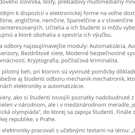
ového slovníka, testy, prekladový multimediálny mno
kým k dispozícii v elektronickej forme na voľne do
štine, angličtine, nemčine, španielčine a v slovenčin
zainteresovaných. Učitelia a ich študenti si môžu vyb
zaujmú a ktoré obohatia a spestria ich výučbu.
 a odbory najzaujímavejšie moduly: Automatizácia, A
 senzory, Bezdrôtové siete, Moderné bezpečnostné sy
mácnosti, Kryptografia, počítačová kriminalita.
ly pilotný beh, pri ktorom sú vyvinuté pomôcky dôklad
súbežne aj študenti odboru mechanik mechatronik, kt
ách elektroniky a automatizácie.
miery, ako si študenti osvojili poznatky nadobudnuté 
o nielen v národnom, ale i v medzinárodnom meradle, j
cká olympiáda“, do ktorej sa zapoja študenti. Finále
kej republike, v Prahe.
e elektroniky pracovali s učebnými textami na tému: „