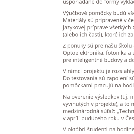
usporiadané do formy výklad
Výučbové pomôcky budú všet
Materiály sú pripravené v če
jazykovej príprave všetkých 
(alebo ich časti), ktoré ich 
Z ponuky sú pre našu školu
Optoelektronika, fotonika a
pre inteligentné budovy a do
V rámci projektu je rozsiah
Do testovania sú zapojení 
pomôckami pracujú na hodin
Na overenie výsledkov (t.j. 
vyvinutých v projekte), a t
medzinárodná súťaž: „Techni
v apríli budúceho roku v Čes
V októbri študenti na hodin