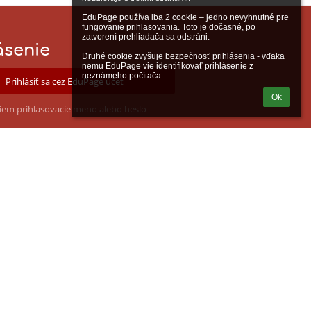
EduPage používa iba 2 cookie – jedno nevyhnutné pre 
fungovanie prihlasovania. Toto je dočasné, po 
zatvorení prehliadača sa odstráni.

ásenie
Druhé cookie zvyšuje bezpečnosť prihlásenia - vďaka 
nemu EduPage vie identifikovať prihlásenie z 
neznámeho počítača.
Prihlásiť sa cez EduPage účet
Ok
iem prihlasovacie meno alebo heslo