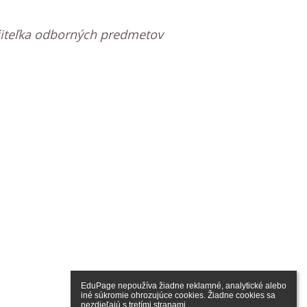
učiteľka odborných predmetov
EduPage nepoužíva žiadne reklamné, analytické alebo 
iné súkromie ohrozujúce cookies. Žiadne cookies sa 
nezdieľajú s tretími stranami.
