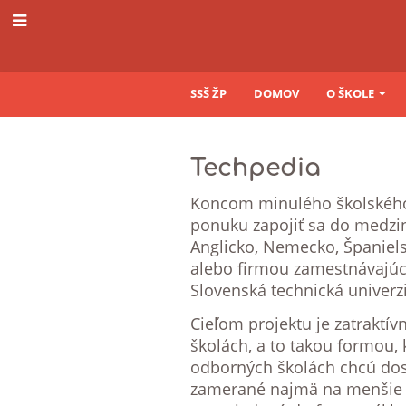
SSŠ ŽP
DOMOV
O ŠKOLE
Techpedia
Techpedia
Koncom minulého školského r
ponuku zapojiť sa do medzin
Anglicko, Nemecko, Španiel
alebo firmou zamestnávajúc
Slovenská technická univerzi
Cieľom projektu je zatraktí
školách, a to takou formou, 
odborných školách chcú do
zamerané najmä na menšie vý