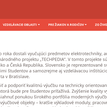
VZDELÁVACIE OBLASTI
PRE ŽIAKOV A RODIČOV
ZO ŽIV
oka dostali vyučujúci predmetov elektrotechniky, a
árodného projektu „TECHPEDIA“. V tomto projekte sú 
sko a Česká Republika. Slovensko je reprezentované 
imi študentov a samozrejme aj vzdelávacou inštitúci
ta v Bratislave.
vniť a podporiť kvalitnú výučbu na technicky orientov
ktorá bude pre študentov príťažlivá. Zvýšenie kvality 
siahnuť ponukou širokého portfólia moderných výuč
učbové objekty – kratšie výkladové moduly, pracovné