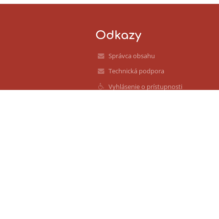
Odkazy
Správca obsahu
Technická podpora
Vyhlásenie o prístupnosti
Právne informácie
Zásady ochrany osobných údajov
Údaje o prevádzkovateľovi
Mapa stránok
O nás
Kontakt
Novinky