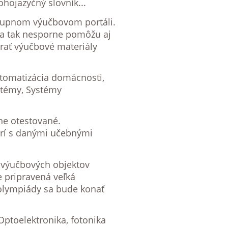
hojazyčný slovník...
stupnom výučbovom portáli.
e a tak nesporne pomôžu aj
erať výučbové materiály
utomatizácia domácnosti,
stémy, Systémy
ne otestované.
orí s danými učebnými
z výučbových objektov
e pripravená veľká
 olympiády sa bude konať
Optoelektronika, fotonika