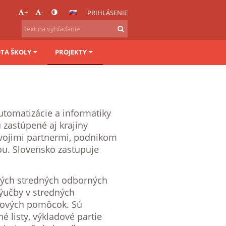
+
-
PRIHLÁSENIE
OTA ŠKOLY
PROJEKTY
utomatizácie a informatiky
zastúpené aj krajiny
svojimi partnermi, podnikom
ou. Slovensko zastupuje
aných stredných odborných
výučby v stredných
bových pomôcok. Sú
 listy, výkladové partie