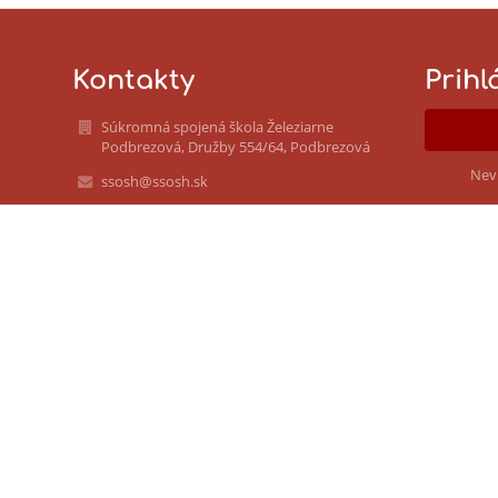
Kontakty
Prihl
Súkromná spojená škola Železiarne
Podbrezová, Družby 554/64, Podbrezová
Nev
ssosh@ssosh.sk
+421486712725
Družby 554/64
976 81 Podbrezová
Slovakia
IČO: 52800253