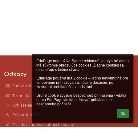
EduPage nepoužíva žiadne reklamné, analytické alebo 
iné súkromie ohrozujúce cookies. Žiadne cookies sa 
nezdieľajú s tretími stranami.

Odkazy
EduPage používa iba 2 cookie – jedno nevyhnutné pre 
fungovanie prihlasovania. Toto je dočasné, po 
Správca obsahu
zatvorení prehliadača sa odstráni.

Technická podpora
Druhé cookie zvyšuje bezpečnosť prihlásenia - vďaka 
nemu EduPage vie identifikovať prihlásenie z 
neznámeho počítača.
Vyhlásenie o prístupnosti
Ok
Právne informácie
Zásady ochrany osobných údajov
Údaje o prevádzkovateľovi