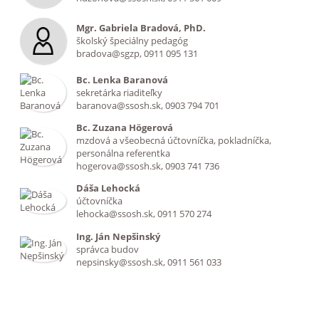
Mgr. Gabriela Bradová, PhD.
školský špeciálny pedagóg
bradova@sgzp, 0911 095 131
Bc. Lenka Baranová
sekretárka riaditeľky
baranova@ssosh.sk, 0903 794 701
Bc. Zuzana Högerová
mzdová a všeobecná účtovníčka, pokladníčka,
personálna referentka
hogerova@ssosh.sk, 0903 741 736
Dáša Lehocká
účtovníčka
lehocka@ssosh.sk, 0911 570 274
Ing. Ján Nepšinský
správca budov
nepsinsky@ssosh.sk, 0911 561 033