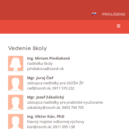
PRIHLÁSENIE
Zamestnanci
Vedenie školy
školy
Ing. Miriam Pindiaková
riaditeľka školy
pindiakova@ssosh.sk
Mgr. Juraj Čief
zástupca riaditeľky pre SSOŠH ŽP
cief@ssosh.sk, 0911 570 232
Mgr. Jozef Zákalický
zástupca riaditeľky pre praktické vyučovanie
zakalicky@ssosh.sk, 0903 794 705
Ing. Viktor Kán, PhD
hlavný majster odbornej výchovy
kan@ssosh.sk, 0911 095 138