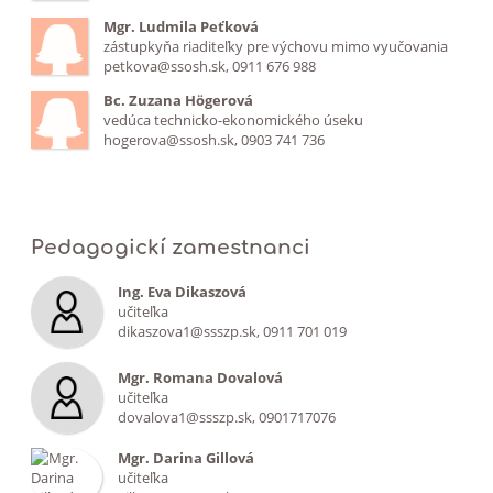
Mgr. Ludmila Peťková
zástupkyňa riaditeľky pre výchovu mimo vyučovania
petkova@ssosh.sk, 0911 676 988
Bc. Zuzana Högerová
vedúca technicko-ekonomického úseku
hogerova@ssosh.sk, 0903 741 736
Pedagogickí zamestnanci
Ing. Eva Dikaszová
učiteľka
dikaszova1@ssszp.sk, 0911 701 019
Mgr. Romana Dovalová
učiteľka
dovalova1@ssszp.sk, 0901717076
Mgr. Darina Gillová
učiteľka