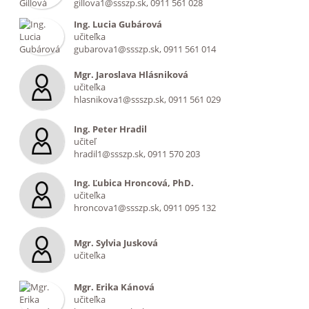
gillova1@ssszp.sk, 0911 561 028
Ing. Lucia Gubárová
učiteľka
gubarova1@ssszp.sk, 0911 561 014
Mgr. Jaroslava Hlásniková
učiteľka
hlasnikova1@ssszp.sk, 0911 561 029
Ing. Peter Hradil
učiteľ
hradil1@ssszp.sk, 0911 570 203
Ing. Ľubica Hroncová, PhD.
učiteľka
hroncova1@ssszp.sk, 0911 095 132
Mgr. Sylvia Jusková
učiteľka
Mgr. Erika Kánová
učiteľka