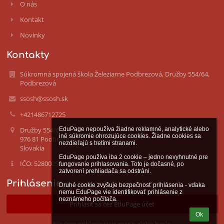
O nás
Kontakt
Novinky
Kontakty
Súkromná spojená škola Železiarne Podbrezová, Družby 554/64,
Podbrezová
ssosh@ssosh.sk
+421486712725
EduPage nepoužíva žiadne reklamné, analytické alebo 
Družby 554/64
iné súkromie ohrozujúce cookies. Žiadne cookies sa 
976 81 Podbrezová
nezdieľajú s tretími stranami.

Slovakia
EduPage používa iba 2 cookie – jedno nevyhnutné pre 
IČO: 52800253
fungovanie prihlasovania. Toto je dočasné, po 
zatvorení prehliadača sa odstráni.

Prihlásenie
Druhé cookie zvyšuje bezpečnosť prihlásenia - vďaka 
nemu EduPage vie identifikovať prihlásenie z 
neznámeho počítača.
Prihlásiť sa cez EduPage účet
Ok