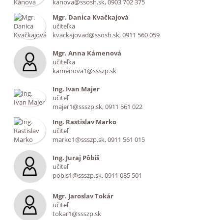
kanova@ssosh.sk, 0903 702 375
Mgr. Danica Kvačkajová
učiteľka
kvackajovad@ssosh.sk, 0911 560 059
Mgr. Anna Kámenová
učiteľka
kamenova1@ssszp.sk
Ing. Ivan Majer
učiteľ
majer1@ssszp.sk, 0911 561 022
Ing. Rastislav Marko
učiteľ
marko1@ssszp.sk, 0911 561 015
Ing. Juraj Pôbiš
učiteľ
pobis1@ssszp.sk, 0911 085 501
Mgr. Jaroslav Tokár
učiteľ
tokar1@ssszp.sk