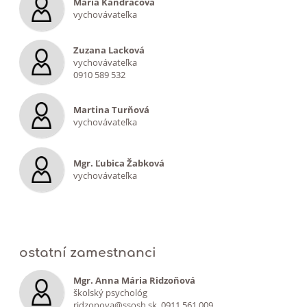
Mária Kandráčová
vychovávateľka
Zuzana Lacková
vychovávateľka
0910 589 532
Martina Turňová
vychovávateľka
Mgr. Ľubica Žabková
vychovávateľka
ostatní zamestnanci
Mgr. Anna Mária Ridzoňová
školský psychológ
ridzonova@ssosh.sk, 0911 561 009