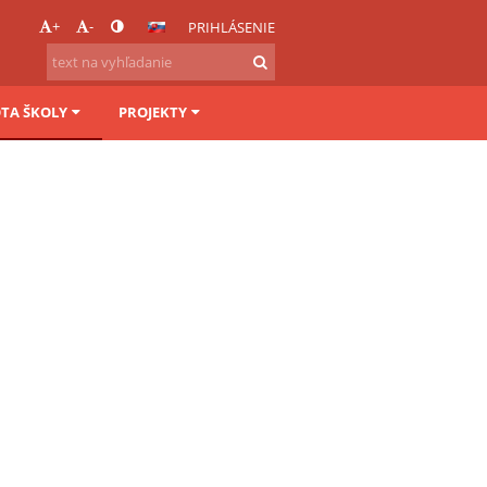
+
-
PRIHLÁSENIE
OTA ŠKOLY
PROJEKTY