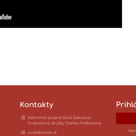
Kontakty
Prihl
Súkromná spojená škola Železiarne
Podbrezová, Družby 554/64, Podbrezová
Nev
ssosh@ssosh.sk