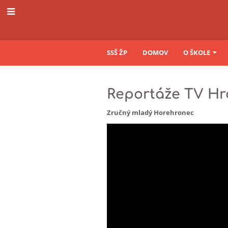
SSŠ ŽP
DOMOV
O ŠKOLE
TV
Reportáže TV Hr
Hronka
Zručný mladý Horehronec