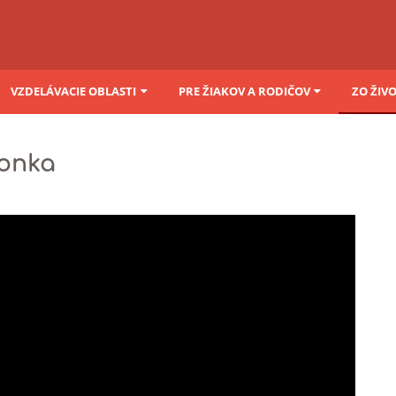
VZDELÁVACIE OBLASTI
PRE ŽIAKOV A RODIČOV
ZO ŽIV
onka