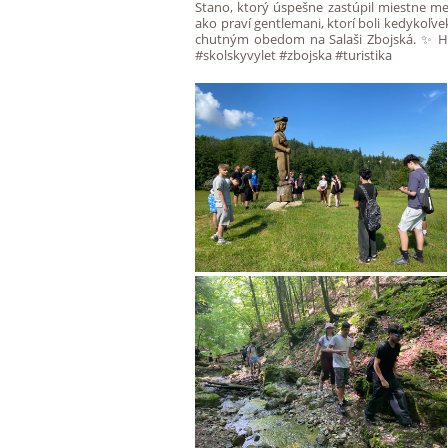
Stano, ktorý úspešne zastúpil miestne me
ako praví gentlemani, ktorí boli kedykoľv
chutným obedom na Salaši Zbojská. ✨ Hoci
#skolskyvylet #zbojska #turistika