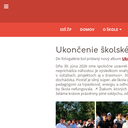
SSŠ ŽP
DOMOV
O ŠKOLE
Novinky
Ukončenie školsk
Do fotogalérie bol pridaný nový album
Uk
Dňa 30. júna 2026 sme spoločne uzavreli 
neprichádza náhodou. Je výsledkom snahy,
v súťažiach, projektoch aj v Erasmus+. 
dochádzka. Posteľ je silný súper, ale škola
pedagógom za trpezlivosť, energiu a od
by škola nefungovala. 📌 Žiakom, ktorých
želáme krásne prázdniny plné oddychu, zdra