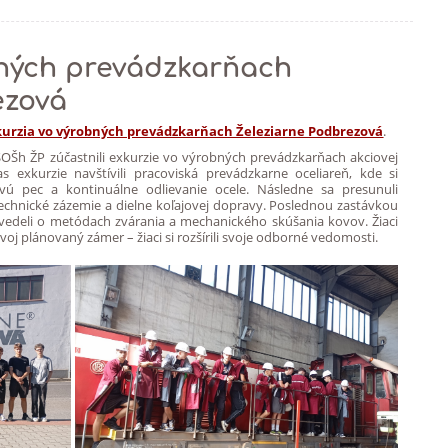
bných prevádzkarňach
ezová
kurzia vo výrobných prevádzkarňach Železiarne Podbrezová
.
y SSOŠh ŽP zúčastnili exkurzie vo výrobných prevádzkarňach akciovej
s exkurzie navštívili pracoviská prevádzkarne oceliareň, kde si
kovú pec a kontinuálne odlievanie ocele. Následne sa presunuli
technické zázemie a dielne koľajovej dopravy. Poslednou zastávkou
zvedeli o metódach zvárania a mechanického skúšania kovov. Žiaci
svoj plánovaný zámer – žiaci si rozšírili svoje odborné vedomosti.