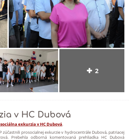
2
rzia v HC Dubová
sociálna exkurzia v HC Dubová
.
 ŽP zúčastnili prosocialnej exkurzie v hydrocentrále Dubová, patriacej
rezová. Prebehla odborná komentovaná prehliadka HC Dubová