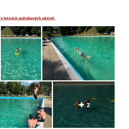
z letných pohybových aktivít
.
2