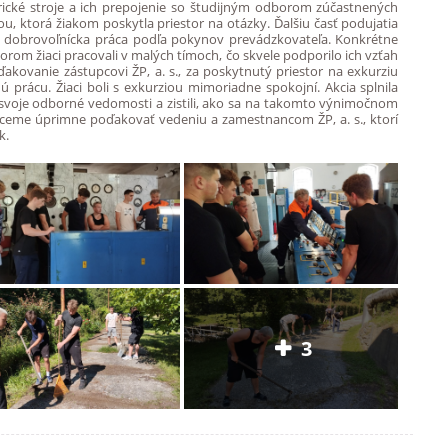
orické stroje a ich prepojenie so študijným odborom zúčastnených
ou, ktorá žiakom poskytla priestor na otázky. Ďalšiu časť podujatia
eda dobrovoľnícka práca podľa pokynov prevádzkovateľa. Konkrétne
 ktorom žiaci pracovali v malých tímoch, čo skvele podporilo ich vzťah
ďakovanie zástupcovi ŽP, a. s., za poskytnutý priestor na exkurziu
prácu. Žiaci boli s exkurziou mimoriadne spokojní. Akcia splnila
li svoje odborné vedomosti a zistili, ako sa na takomto výnimočnom
chceme úprimne poďakovať vedeniu a zamestnancom ŽP, a. s., ktorí
k.
3