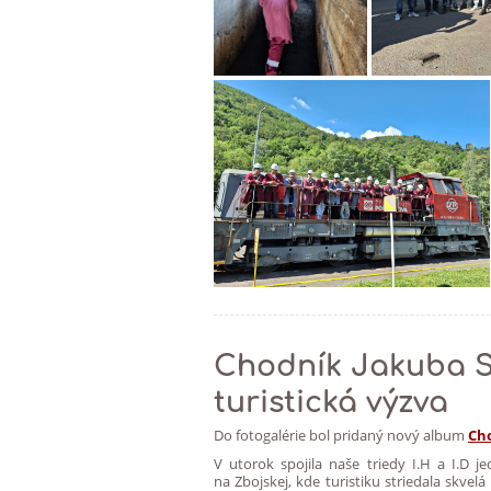
Chodník Jakuba Su
turistická výzva
Do fotogalérie bol pridaný nový album
Cho
V utorok spojila naše triedy I.H a I.D j
na Zbojskej, kde turistiku striedala skve