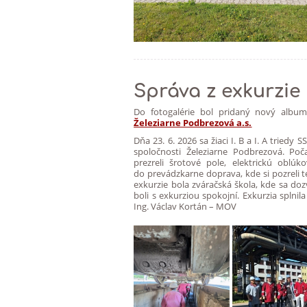
Správa z exkurzie
Do fotogalérie bol pridaný nový alb
Železiarne Podbrezová a.s.
Dňa 23. 6. 2026 sa žiaci I. B a I. A tried
spoločnosti Železiarne Podbrezová. Poča
prezreli šrotové pole, elektrickú oblú
do prevádzkarne doprava, kde si pozreli 
exkurzie bola zváračská škola, kde sa do
boli s exkurziou spokojní. Exkurzia splnil
Ing. Václav Kortán – MOV