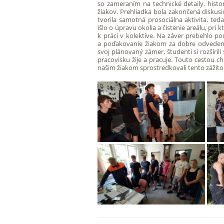
so zameraním na technické detaily, hist
žiakov. Prehliadka bola zakončená diskusi
tvorila samotná prosociálna aktivita, t
išlo o úpravu okolia a čistenie areálu, pri
k práci v kolektíve. Na záver prebehlo po
a poďakovanie žiakom za dobre odvedenú 
svoj plánovaný zámer, študenti si rozšíri
pracovisku žije a pracuje. Touto cestou 
našim žiakom sprostredkovali tento zážito