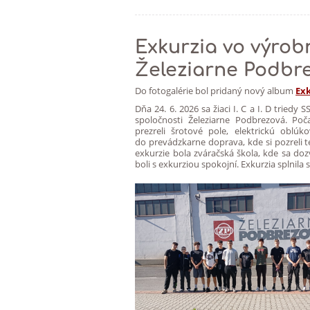
Exkurzia vo výro
Železiarne Podbr
Do fotogalérie bol pridaný nový album
Ex
Dňa 24. 6. 2026 sa žiaci I. C a I. D tried
spoločnosti Železiarne Podbrezová. Poča
prezreli šrotové pole, elektrickú oblú
do prevádzkarne doprava, kde si pozreli 
exkurzie bola zváračská škola, kde sa do
boli s exkurziou spokojní. Exkurzia splnila 