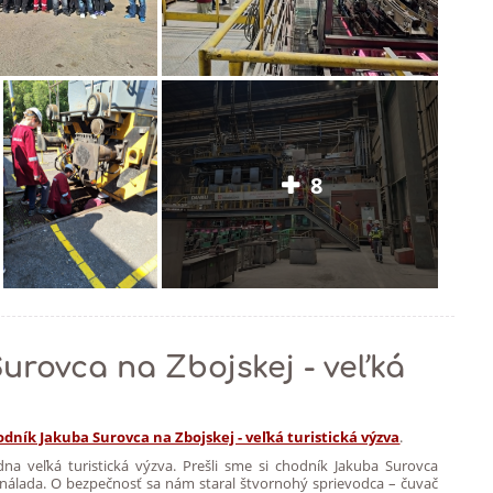
8
rovca na Zbojskej - veľká
dník Jakuba Surovca na Zbojskej - veľká turistická výzva
.
edna veľká turistická výzva. Prešli sme si chodník Jakuba Surovca
lá nálada. O bezpečnosť sa nám staral štvornohý sprievodca – čuvač