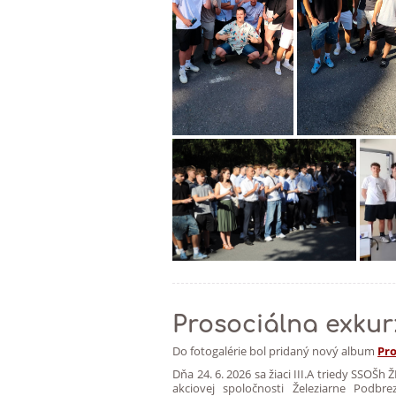
Prosociálna exku
Do fotogalérie bol pridaný nový album
Pro
Dňa 24. 6. 2026 sa žiaci III.A triedy SSOŠh
akciovej spoločnosti Železiarne Podb