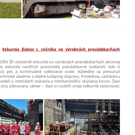
um
Exkurzia žiakov I. ročníka vo výrobných prevádzkarňach
y SSOŠH ŽP zúčastnili exkurzie vo výrobných prevádzkarňach akciovej
s exkurzie navštívili pracoviská prevádzkarne oceliareň, kde si
kovú pec a kontinuálne odlievanie ocele. Následne sa presunuli
technické zázemie a dielne koľajovej dopravy. Poslednou zastávkou
zvedeli o metódach zvárania a mechanického skúšania kovov. Žiaci
a svoj plánovaný zámer – žiaci si rozšírili svoje odborné vedomosti.