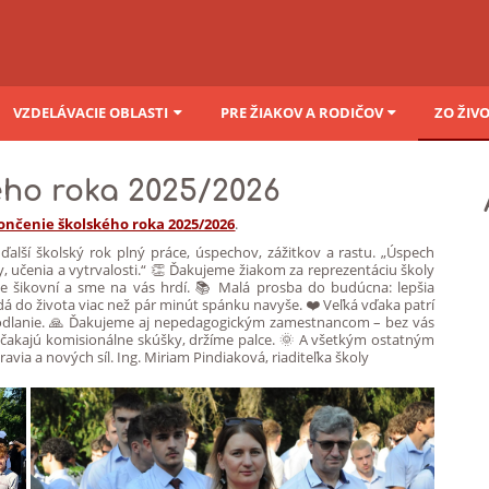
VZDELÁVACIE OBLASTI
PRE ŽIAKOV A RODIČOV
ZO ŽIV
ého roka 2025/2026
ončenie školského roka 2025/2026
.
ďalší školský rok plný práce, úspechov, zážitkov a rastu. „Úspech
 učenia a vytrvalosti.“ 👏 Ďakujeme žiakom za reprezentáciu školy
Ste šikovní a sme na vás hrdí. 📚 Malá prosba do budúcna: lepšia
 dá do života viac než pár minút spánku navyše. ❤️ Veľká vďaka patrí
hodlanie. 🙏 Ďakujeme aj nepedagogickým zamestnancom – bez vás
 čakajú komisionálne skúšky, držíme palce. 🌞 A všetkým ostatným
via a nových síl. Ing. Miriam Pindiaková, riaditeľka školy