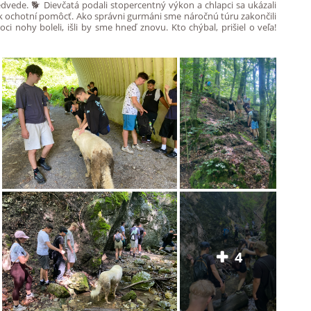
dvede. 🐕 Dievčatá podali stopercentný výkon a chlapci sa ukázali
ek ochotní pomôcť. Ako správni gurmáni sme náročnú túru zakončili
 nohy boleli, išli by sme hneď znovu. Kto chýbal, prišiel o veľa!
4