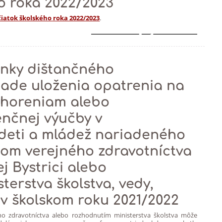
o roka 2022/2023
iatok školského roka 2022/2023
.
1
enky dištančného
pade uloženia opatrenia na
choreniam alebo
nčnej výučby v
 deti a mládež nariadeného
om verejného zdravotníctva
j Bystrici alebo
terstva školstva, vedy,
v školskom roku 2021/2022
o zdravotníctva alebo rozhodnutím ministerstva školstva môže