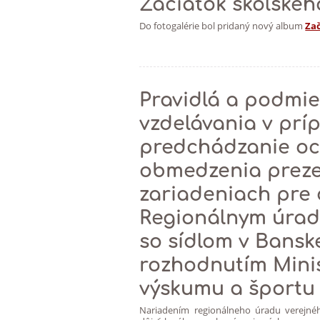
Začiatok školskéh
Do fotogalérie bol pridaný nový album
Zač
Pravidlá a podmi
vzdelávania v prí
predchádzanie o
obmedzenia preze
zariadeniach pre
Regionálnym úrad
so sídlom v Banske
rozhodnutím Minis
výskumu a športu 
Nariadením regionálneho úradu verejnéh