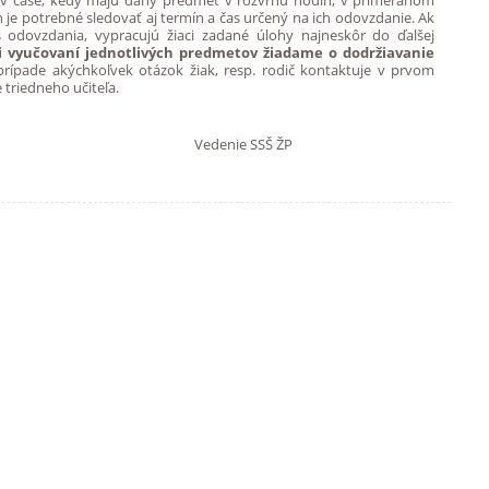
n v čase, kedy majú daný predmet v rozvrhu hodín, v primeranom
je potrebné sledovať aj termín a čas určený na ich odovzdanie. Ak
 odovzdania, vypracujú žiaci zadané úlohy najneskôr do ďalšej
i vyučovaní jednotlivých predmetov žiadame o dodržiavanie
prípade akýchkoľvek otázok žiak, resp. rodič kontaktuje v prvom
triedneho učiteľa.
er 2021 Vedenie SSŠ ŽP