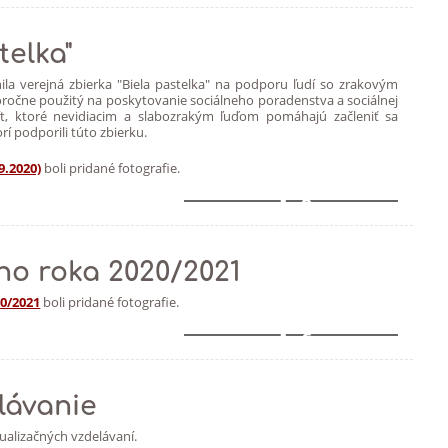
telka"
ila verejná zbierka "Biela pastelka" na podporu ľudí so zrakovým
oročne použitý na poskytovanie sociálneho poradenstva a sociálnej
ivít, ktoré nevidiacim a slabozrakým ľuďom pomáhajú začleniť sa
í podporili túto zbierku.
9.2020)
boli pridané fotografie.
9
ho roka 2020/2021
0/2021
boli pridané fotografie.
6
lávanie
tualizačných vzdelávaní.