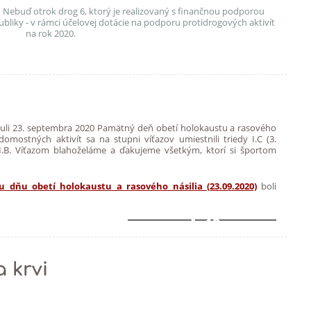
ktu Nebuď otrok drog 6, ktorý je realizovaný s finančnou podporou
ubliky - v rámci účelovej dotácie na podporu protidrogových aktivít
na rok 2020
.
nuli 23. septembra 2020 Pamätný deň obetí holokaustu a rasového
domostných aktivít sa na stupni víťazov umiestnili triedy I.C (3.
 III.B. Víťazom blahoželáme a ďakujeme všetkým, ktorí si športom
dňu obetí holokaustu a rasového násilia (23.09.2020)
boli
19
 krvi