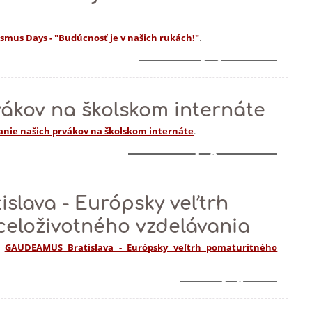
smus Days - "Budúcnosť je v našich rukách!"
.
1
vákov na školskom internáte
anie našich prvákov na školskom internáte
.
2
lava - Európsky veľtrh
celoživotného vzdelávania
m
GAUDEAMUS Bratislava - Európsky veľtrh pomaturitného
2