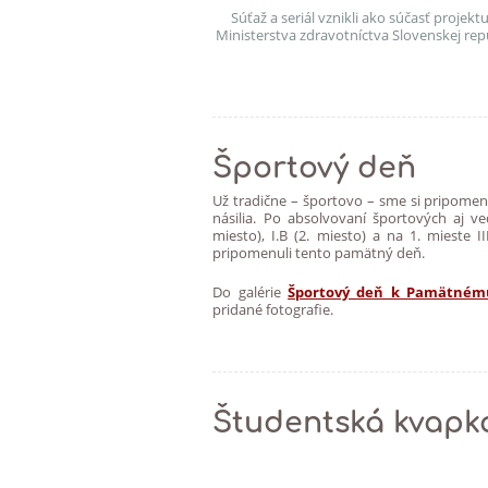
Súťaž a seriál vznikli ako súčasť proje
Ministerstva zdravotníctva Slovenskej rep
Športový deň
Už tradične – športovo – sme si pripome
násilia. Po absolvovaní športových aj ve
miesto), I.B (2. miesto) a na 1. mieste
pripomenuli tento pamätný deň.
Do galérie
Športový deň k Pamätnému 
pridané fotografie.
Študentská kvapka