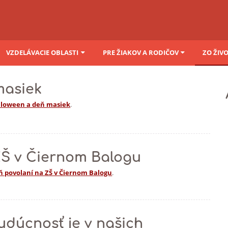
VZDELÁVACIE OBLASTI
PRE ŽIAKOV A RODIČOV
ZO ŽIV
masiek
lloween a deň masiek
.
ZŠ v Čiernom Balogu
 povolaní na ZŠ v Čiernom Balogu
.
udúcnosť je v našich