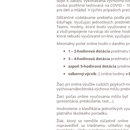
dôjsť k zákazu vykonávania výchovno-vzd
osoba pozitívne testovaná na COVID – 1
pre deti a mládež. V týchto prípadoch prec
Dištančné vzdelávanie prebieha podľa pla
EduPage. Vyučujúci jednotlivých predmet
Teams. Hodiny, ktoré budú vyučované o
a vloží prepojenie na vstup do online ho
ktoré nebudú vyučované on-line, vyučujúc
Minimálny počet online hodín z daného pr
1 – 2-hodinová dotácia
predmetu t
3 – 4-hodinová dotácia
predmetu t
aspoň 5-hodinová dotácia
predme
odborný výcvik
: 2 online hodiny
v 
Žiaci pri online výučbe cudzích jazykoch 
výchova/náboženská výchova môžu prebieha
Žiaci počas online vyučovania môžu byť
(prezentácia, preskúšanie, test,...).
Hodnotenie a klasifikácia jednotlivých v
platného školského poriadku.
Žiak, ktorý sa nemôže zúčastniť online
ospravedlniť sa triednemu učiteľovi 