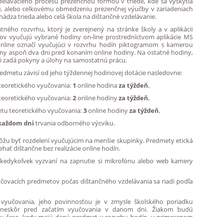
elávacieho procesu prezenčnou formou v triede, kde sa vyskytla
9, alebo celkovému obmedzeniu prezenčnej výučby v zariadeniach
hádza trieda alebo celá škola na dištančné vzdelávanie.
tného rozvrhu, ktorý je zverejnený na stránke školy a v aplikácii
ov vyučujú vybrané hodiny on-line prostredníctvom aplikácie MS
nline označí vyučujúci v rozvrhu hodín piktogramom s kamerou
diny aspoň dva dni pred konaním online hodiny. Na ostatné hodiny,
i zadá pokyny a úlohy na samostatnú prácu.
edmetu závisí od jeho týždennej hodinovej dotácie nasledovne:
eoretického vyučovania:
1
online hodina
za týždeň
,
eoretického vyučovania:
2
online hodiny
za týždeň
,
tu teoretického vyučovania:
3
online hodiny
za týždeň
,
každom dni
trvania odborného výcviku.
môžu byť rozdelení vyučujúcim na menšie skupinky. Predmety etická
ť dištančne bez realizácie online hodín.
 kedykoľvek vyzvaní na zapnutie si mikrofónu alebo web kamery
yučovacích predmetov počas dištančného vzdelávania sa riadi podľa
 vyučovania, jeho povinnosťou je v zmysle školského poriadku
najneskôr pred začatím vyučovania v danom dni. Žiakom budú