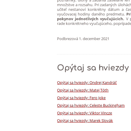
poznámky, úlohy a zadania zasielané le
množstve a rozsahu. Pri zadaných úlohách 
učiteľ nestanoví konkrétny dátum a čas
vyučovacej hodiny daného predmetu.
Pr
pokynov jednotlivých vyučujúcich.
V 
rade konkrétneho vyučujúceho, poprípade 
Podbrezová 1. decemb
Opýtaj sa hviezdy
Opýtaj sa hviezdy: Ondrej Kandráč
Opýtaj sa hviezdy: Matej Tóth
Opýtaj sa hviezdy: Fero Joke
Opýtaj sa hviezdy: Celeste Buckingham
Opýtaj sa hviezdy: Viktor Vincze
Opýtaj sa hviezdy: Marek Slovák