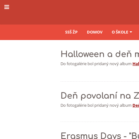
SSŠ ŽP
DOMOV
O ŠKOLE
Novinky
Halloween a deň 
Do fotogalérie bol pridaný nový album
Ha
Deň povolaní na 
Do fotogalérie bol pridaný nový album
Deň
Erasmus Days - "B