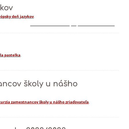
ykov
rópsky deň jazykov
.
1
la pastelka
.
ancov školy u nášho
urzia zamestnancov školy u nášho zriaďovateľa
.