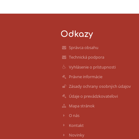
Odkazy
Správca obsahu
Technická podpora
Vyhlásenie o prístupnosti
Právne informácie
Zásady ochrany osobných údajov
Údaje o prevádzkovateľovi
Mapa stránok
O nás
Kontakt
Novinky