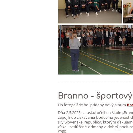
Branno - športový
Do fotogalérie bol pridaný nový album
Bra
Dňa 2.5.2025 sa uskutočnil na škole „Bran
zapojili do získavania bodov na jedenástich
sily Slovenskej republiky, ktorým ďakujeme 
získali zaslúžené odmeny a dobrý pocit 
🧑‍🚒