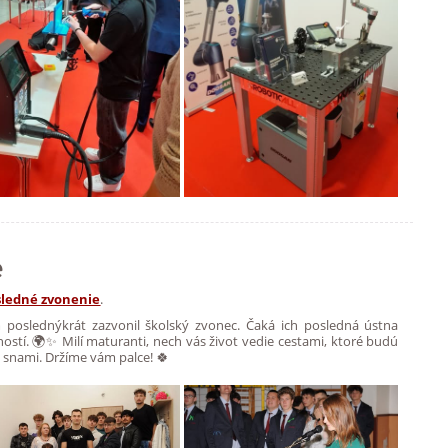
e
sledné zvonenie
.
poslednýkrát zazvonil školský zvonec. Čaká ich posledná ústna
stí. 🌍✨ Milí maturanti, nech vás život vedie cestami, ktoré budú
snami. Držíme vám palce! 🍀