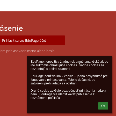
lásenie
Prihlásiť sa cez EduPage účet
iem prihlasovacie meno alebo heslo
EduPage nepoužíva žiadne reklamné, analytické alebo 
iné súkromie ohrozujúce cookies. Žiadne cookies sa 
nezdieľajú s tretími stranami.

EduPage používa iba 2 cookie – jedno nevyhnutné pre 
fungovanie prihlasovania. Toto je dočasné, po 
zatvorení prehliadača sa odstráni.

Druhé cookie zvyšuje bezpečnosť prihlásenia - vďaka 
nemu EduPage vie identifikovať prihlásenie z 
neznámeho počítača.
Ok