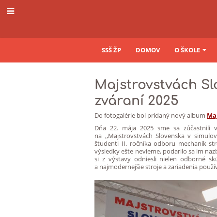
SSŠ ŽP
DOMOV
O ŠKOLE
Novinky
Majstrovstvách S
zváraní 2025
Do fotogalérie bol pridaný nový album
Ma
Dňa 22. mája 2025 sme sa zúčastnili v
na ,,Majstrovstvách Slovenska v simulov
študenti II. ročníka odboru mechanik st
výsledky ešte nevieme, podarilo sa im naz
si z výstavy odniesli nielen odborné s
a najmodernejšie stroje a zariadenia použí