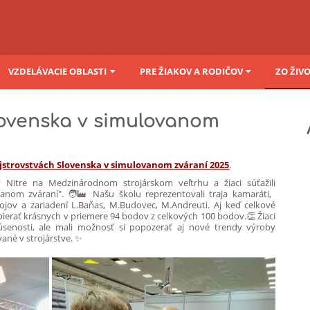
VZDELÁVACIE OBLASTI
PRE ŽIAKOV A RODIČOV
ZO ŽIV
lovenska v simulovanom
jstrovstvách Slovenska v simulovanom zváraní 2025
.
 Nitre na Medzinárodnom strojárskom veľtrhu a žiaci súťažili
anom zváraní". 🧑‍🏭 Našu školu reprezentovali traja kamaráti,
rojov a zariadení L.Baňas, M.Budovec, M.Andreuti. Aj keď celkové
bierať krásnych v priemere 94 bodov z celkových 100 bodov.👏 Žiaci
kúsenosti, ale mali možnosť si popozerať aj nové trendy výroby
vané v strojárstve. ✨