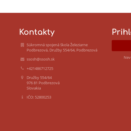
Kontakty
Prih
Súkromná spojená škola Železiarne
Podbrezová, Družby 554/64, Podbrezová
Nev
ssosh@ssosh.sk
+421486712725
Družby 554/64
976 81 Podbrezová
Slovakia
IČO: 52800253