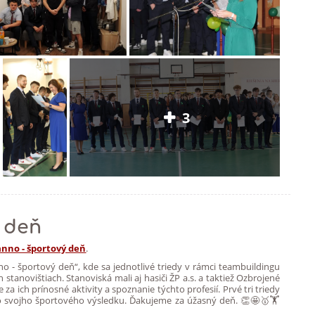
3
 deň
nno - športový deň
.
no - športový deň“, kde sa jednotlivé triedy v rámci teambuildingu
 stanovištiach. Stanoviská mali aj hasiči ŽP a.s. a taktiež Ozbrojené
za ich prínosné aktivity a spoznanie týchto profesií. Prvé tri triedy
zo svojho športového výsledku. Ďakujeme za úžasný deň. 👏🤩🥇🏋️