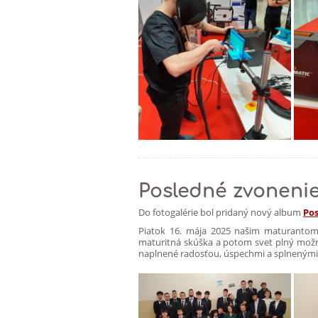
Posledné zvoneni
Do fotogalérie bol pridaný nový album
Po
Piatok 16. mája 2025 našim maturantom 
maturitná skúška a potom svet plný možno
naplnené radosťou, úspechmi a splnenými 