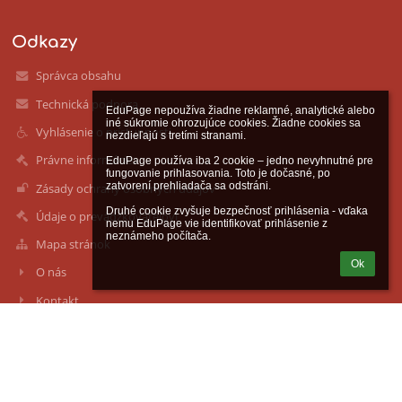
Odkazy
Správca obsahu
Technická podpora
EduPage nepoužíva žiadne reklamné, analytické alebo 
iné súkromie ohrozujúce cookies. Žiadne cookies sa 
Vyhlásenie o prístupnosti
nezdieľajú s tretími stranami.

Právne informácie
EduPage používa iba 2 cookie – jedno nevyhnutné pre 
fungovanie prihlasovania. Toto je dočasné, po 
zatvorení prehliadača sa odstráni.

Zásady ochrany osobných údajov
Druhé cookie zvyšuje bezpečnosť prihlásenia - vďaka 
Údaje o prevádzkovateľovi
nemu EduPage vie identifikovať prihlásenie z 
neznámeho počítača.
Mapa stránok
Ok
O nás
Kontakt
Novinky
Kontakty
Súkromná spojená škola Železiarne Podbrezová, Družby 554/64,