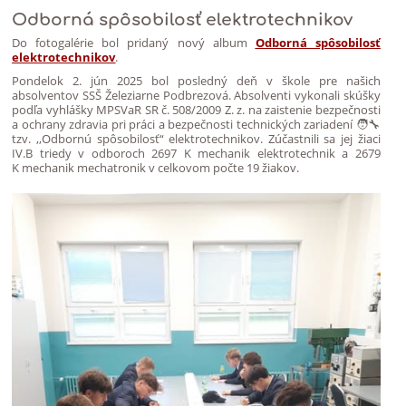
Odborná spôsobilosť elektrotechnikov
Do fotogalérie bol pridaný nový album
Odborná spôsobilosť
elektrotechnikov
.
Pondelok 2. jún 2025 bol posledný deň v škole pre našich
absolventov SSŠ Železiarne Podbrezová. Absolventi vykonali skúšky
podľa vyhlášky MPSVaR SR č. 508/2009 Z. z. na zaistenie bezpečnosti
a ochrany zdravia pri práci a bezpečnosti technických zariadení 🧑‍🔧
tzv. ,,Odbornú spôsobilosť“ elektrotechnikov. Zúčastnili sa jej žiaci
IV.B triedy v odboroch 2697 K mechanik elektrotechnik a 2679
K mechanik mechatronik v celkovom počte 19 žiakov.