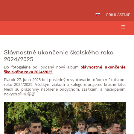
PRIHLÁSENIE
Novinky
Slávnostné ukončenie školského roka
2024/2025
Do fotogalérie bol pridaný nový album
Slávnostné ukončenie
školského roka 2024/2025
.
Piatok 27. júna 2025 bol posledným vyučovacím dňom v školskom
roku 2024/2025. Všetkým žiakom a kolegom prajeme krásne leto.
Nech sú prázdniny naplnené oddychom, zážitkami a načerpaním
nových síl. 🌞🤩🍨