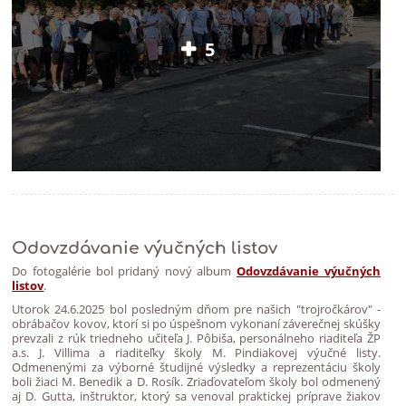
5
Odovzdávanie výučných listov
Do fotogalérie bol pridaný nový album
Odovzdávanie výučných
listov
.
Utorok 24.6.2025 bol posledným dňom pre našich "trojročkárov" -
obrábačov kovov, ktorí si po úspešnom vykonaní záverečnej skúšky
prevzali z rúk triedneho učiteľa J. Pôbiša, personálneho riaditeľa ŽP
a.s. J. Villima a riaditeľky školy M. Pindiakovej výučné listy.
Odmenenými za výborné študijné výsledky a reprezentáciu školy
boli žiaci M. Benedik a D. Rosík. Zriaďovateľom školy bol odmenený
aj D. Gutta, inštruktor, ktorý sa venoval praktickej príprave žiakov