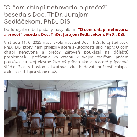
"O čom chlapi nehovoria a prečo?"
beseda s Doc. ThDr. Jurajom
Sedláčekom, PhD., DiS
Do fotogalérie bol pridaný nový album
"O čom chlapi nehovoria
a prečo?" beseda s Doc. ThDr. Jurajom Sedláčekom, PhD., DiS
.
V stredu 11. 6. 2025 našu školu navštívil Doc. ThDr. Juraj Sedláček,
PhD., DiS, ktorý nám priblížil viaceré skutočnosti, ako napr.: O čom
chlapi nehovoria a prečo? Zároveň poukázal na dôležitú
problematiku prežívania vo vzťahu k svojim rodičom, pričom
poukázal na svoj vlastný životný príbeh ako aj viaceré prípadové
štúdie. Žiaci s hosťom diskutovali ako budovať mužnosť chlapca
a ako sa z chlapca stane muž.