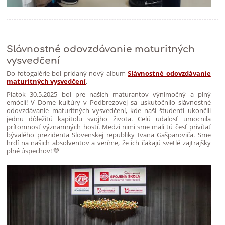
Slávnostné odovzdávanie maturitných
vysvedčení
Do fotogalérie bol pridaný nový album
Slávnostné odovzdávanie
maturitných vysvedčení
.
Piatok 30.5.2025 bol pre našich maturantov výnimočný a plný
emócií! V Dome kultúry v Podbrezovej sa uskutočnilo slávnostné
odovzdávanie maturitných vysvedčení, kde naši študenti ukončili
jednu dôležitú kapitolu svojho života. Celú udalosť umocnila
prítomnosť významných hostí. Medzi nimi sme mali tú česť privítať
bývalého prezidenta Slovenskej republiky Ivana Gašparoviča. Sme
hrdí na našich absolventov a veríme, že ich čakajú svetlé zajtrajšky
plné úspechov! 💙