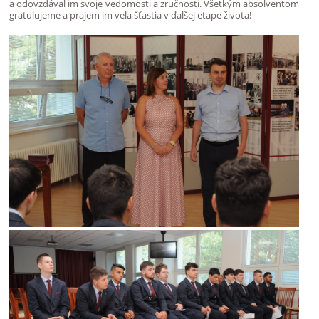
a odovzdával im svoje vedomosti a zručnosti. Všetkým absolventom
gratulujeme a prajem im veľa šťastia v ďalšej etape života!