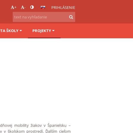
+
-
PRIHLÁSENIE
OTA ŠKOLY
PROJEKTY
dňovej mobility žiakov v Španielsku –
 v školskom prostredí. Ďalším cieľom