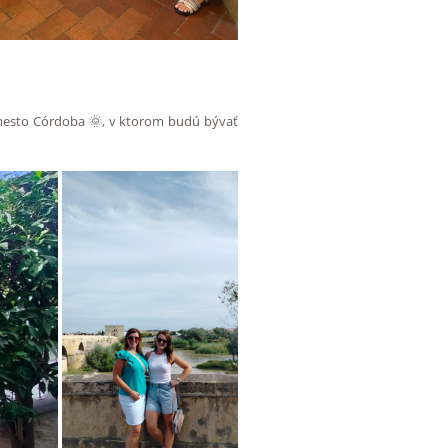
e mesto Córdoba 🌞, v ktorom budú bývať