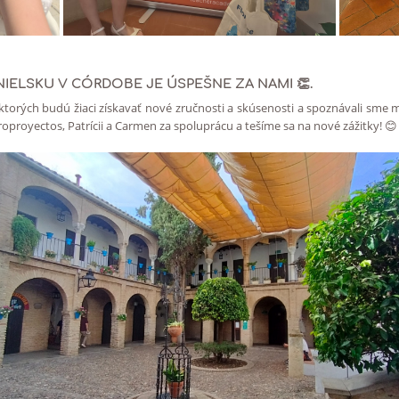
ANIELSKU V CÓRDOBE JE ÚSPEŠNE ZA NAMI
👏.
v ktorých budú žiaci získavať nové zručnosti a skúsenosti a spoznávali sm
proyectos, Patrícii a Carmen za spoluprácu a tešíme sa na nové zážitky! 😊