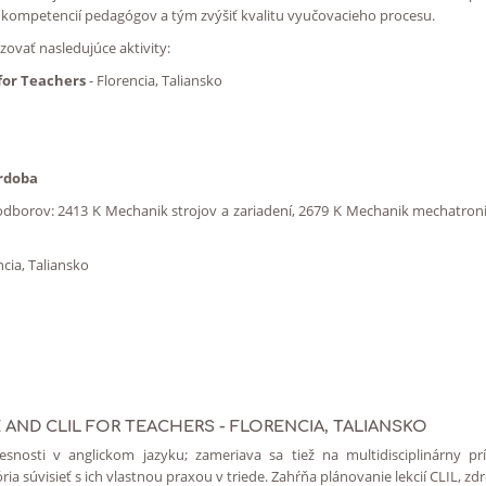
h kompetencií pedagógov a tým zvýšiť kvalitu vyučovacieho procesu.
zovať nasledujúce aktivity:
 for Teachers
- Florencia, Taliansko
órdoba
odborov: 2413 K Mechanik strojov a zariadení, 2679 K Mechanik mechatronik
ncia, Taliansko
 AND CLIL FOR TEACHERS
- FLORENCIA, TALIANSKO
presnosti v anglickom jazyku; zameriava sa tiež na multidisciplinárny 
a súvisieť s ich vlastnou praxou v triede. Zahŕňa plánovanie lekcií CLIL, zd