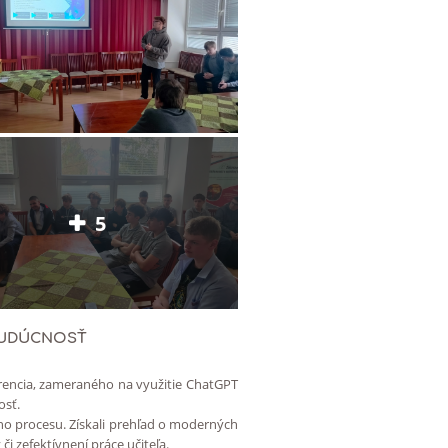
5
 BUDÚCNOSŤ
lorencia, zameraného na využitie ChatGPT
osť.
ho procesu. Získali prehľad o moderných
i zefektívnení práce učiteľa.