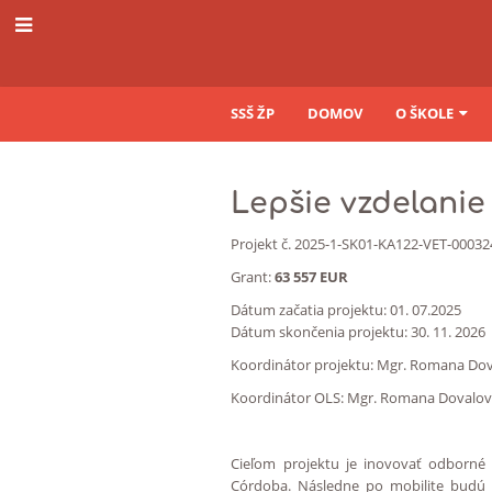
SSŠ ŽP
DOMOV
O ŠKOLE
Lepšie
Lepšie vzdelanie
vzdelanie
Projekt č. 2025-1-SK01-KA122-VET-000
-
Grant:
63 557 EUR
lepšia
Dátum začatia projektu: 01. 07.2025
Dátum skončenia projektu: 30. 11. 2026
budúcnosť
Koordinátor projektu: Mgr. Romana Do
Koordinátor OLS: Mgr. Romana Dovalo
Cieľom projektu je i
novovať odborné v
Córdoba. Následne po mobilite budú 