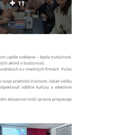
11
om Lepšie vzdelanie – lepšia budúcnosť.
ných aktivít v budúcnosti.
 podnikoch a v miestnych firmách. Počas
i svoje praktické zručnosti, získali väčšiu
pektovať odlišné kultúry a efektívne
éto skúsenosti totiž výrazne prispievajú