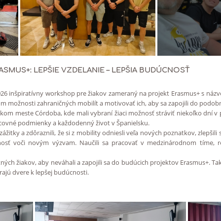
ASMUS+: LEPŠIE VZDELANIE – LEPŠIA BUDÚCNOSŤ
2026 inšpiratívny workshop pre žiakov zameraný na projekt Erasmus+ s názv
kom možnosti zahraničných mobilít a motivovať ich, aby sa zapojili do podob
kom meste Córdoba, kde mali vybraní žiaci možnosť stráviť niekoľko dní v
acovné podmienky a každodenný život v Španielsku.
žitky a zdôraznili, že si z mobility odniesli veľa nových poznatkov, zlepšili s
osť voči novým výzvam. Naučili sa pracovať v medzinárodnom tíme, reš
ch žiakov, aby neváhali a zapojili sa do budúcich projektov Erasmus+. Tak
jú dvere k lepšej budúcnosti.