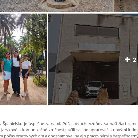
2
v Španielsku je úspešne za nami. Počas dvoch týždňov sa naši žiaci zame
e jazykové a komunikačné zručnosti, učili sa spolupracovať s novými ľuď
riem počas pracovných dní a oboznamovali sa aj s pracovnými a bezpečnostný