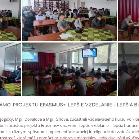
RÁMCI PROJEKTU ERASMUS+: LEPŠIE VZDELANIE – LEPŠIA
agogičky, Mgr. Dovalová a Mgr. Gillová, zúčastnili vzdelávacieho kurzu vo F
 bol súčasťou projektu Erasmus+ s názvom Lepšie vzdelanie – lepšia budúcn
ili s rôznymi spôsobmi implementácie umelej inteligencie do vzdelávacie
ostredí, ktoré môžu pomôcť pri príprave materiálov, individualizácii výučby č