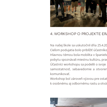
4. WORKSHOP O PROJEKTE ER
Na našej škole sa uskutočnil dňa 25.4.
Cieľom podujatia bolo priblížiť účastní
Hlavnou témou bola mobilita v španiels
pobytu spoznávali miestnu kultúru, pr
Účastníci workshopu sa podelili o svoje zá
samostatnosť, sebavedomie a otvoren
komunikovať.
Workshop bol zároveň výzvou pre ostatný
k osobnému aj odbornému rastu a otvára