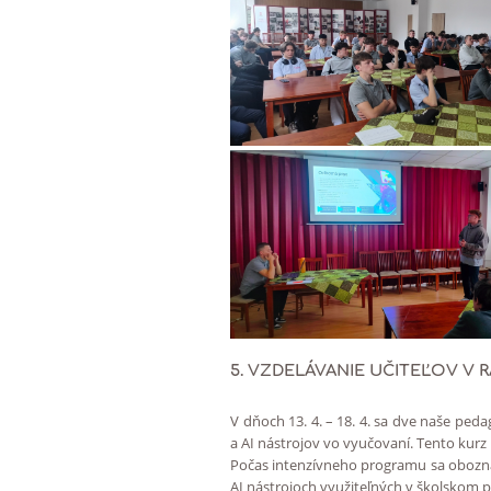
5. VZDELÁVANIE UČITEĽOV V 
V dňoch 13. 4. – 18. 4. sa dve naše ped
a AI nástrojov vo vyučovaní. Tento kurz
Počas intenzívneho programu sa oboznám
AI nástrojoch využiteľných v školskom pr