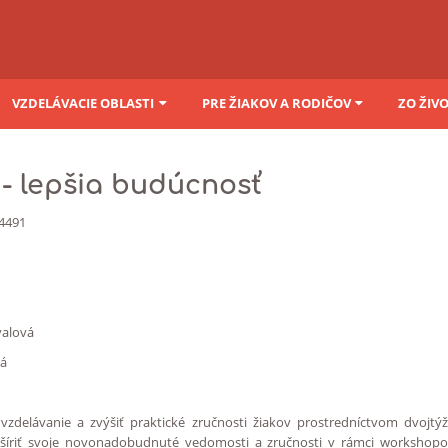
VZDELÁVACIE OBLASTI
PRE ŽIAKOV A RODIČOV
ZO ŽIV
 - lepšia budúcnosť
324491
valová
vá
zdelávanie a zvýšiť praktické zručnosti žiakov
prostredníctvom dvojtýž
šíriť svoje novonadobudnuté vedomosti a zručnosti v rámci workshopov