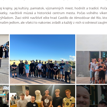
j krajiny, jej kultúry, pamiatok, významných miest, hodnôt a tradícií. Poč
ky, navštívili múzeá a historické centrum mesta. Počas voľného víkendu
hľadom. Žiaci stihli navštíviť ešte hrad Castillo de Almodóvar del Río, 
im jedlom, ale všetci to nakoniec zvládli a každý z nich si odniesol zaujím