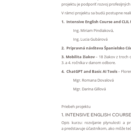
projektu je p
odporiť rozvoj profesijnýc
V rámci projektu sa budú postupne reali
1. Intensive English Course and CLIL
Ing. Miriam Pindiaková,
Ing. Lucia Gubárová
2. Prípravná návšteva Španielsko C
3. Mobilita žiakov
– 18 žiakov z troch 
3. a 4. ročníka v danom odbore.
4. ChatGPT and Basic AI Tools
– Flore
Mgr. Romana Dovalová
Mgr. Darina Gillová
Priebeh projektu
1.
INTENSIVE ENGLISH COURSE
Opis kurzu: rozvíjanie plynulosti a 
a predstavuje účastníkom, ako môže teóri