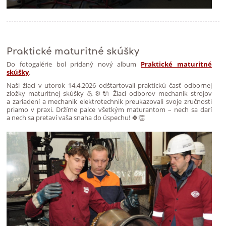
Praktické maturitné skúšky
Do fotogalérie bol pridaný nový album
Praktické maturitné
skúšky
.
Naši žiaci v utorok 14.4.2026 odštartovali praktickú časť odbornej
zložky maturitnej skúšky 💪⚙️🔌 Žiaci odborov mechanik strojov
a zariadení a mechanik elektrotechnik preukazovali svoje zručnosti
priamo v praxi. Držíme palce všetkým maturantom – nech sa darí
a nech sa pretaví vaša snaha do úspechu! 🍀👏