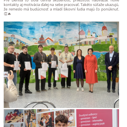
Pre Denisa to bola cenná skúsenosť, príležitosť nadviazať nové
kontakty aj motivácia ďalej na sebe pracovať. Takéto súťaže ukazujú,
že remeslo má budúcnosť a mladí šikovní ľudia majú čo ponúknuť.
👏🔥