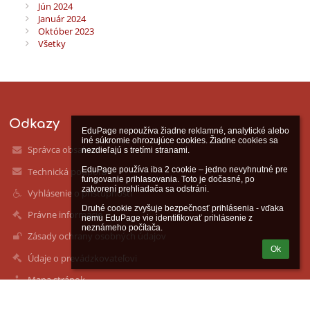
Jún 2024
Január 2024
Október 2023
Všetky
Odkazy
EduPage nepoužíva žiadne reklamné, analytické alebo 
iné súkromie ohrozujúce cookies. Žiadne cookies sa 
Správca obsahu
nezdieľajú s tretími stranami.

EduPage používa iba 2 cookie – jedno nevyhnutné pre 
Technická podpora
fungovanie prihlasovania. Toto je dočasné, po 
zatvorení prehliadača sa odstráni.

Vyhlásenie o prístupnosti
Druhé cookie zvyšuje bezpečnosť prihlásenia - vďaka 
Právne informácie
nemu EduPage vie identifikovať prihlásenie z 
neznámeho počítača.
Zásady ochrany osobných údajov
Ok
Údaje o prevádzkovateľovi
Mapa stránok
O nás