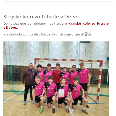
Krajské kolo vo futsale v Detve.
Do fotogalérie bol pridaný nový album
Krajské kolo vo futsale
v Detve.
.
Krajské kolo vo futsale v Detve. Skončili sme druhí.🥈🏆👍