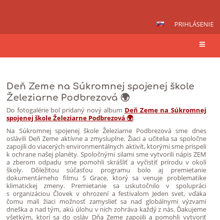
PRIHLÁSENIE
Novinky
Deň Zeme na Súkromnej spojenej škole
Železiarne Podbrezová 🌍
Do fotogalérie bol pridaný nový album
Deň Zeme na Súkromnej
spojenej škole Železiarne Podbrezová 🌍
.
Na Súkromnej spojenej škole Železiarne Podbrezová sme dnes
oslávili Deň Zeme aktívne a zmysluplne. Žiaci a učitelia sa spoločne
zapojili do viacerých environmentálnych aktivít, ktorými sme prispeli
k ochrane našej planéty. Spoločnými silami sme vytvorili nápis ZEM
a zberom odpadu sme pomohli skrášliť a vyčistiť prírodu v okolí
školy. Dôležitou súčasťou programu bolo aj premietanie
dokumentárneho filmu S Grace, ktorý sa venuje problematike
klimatickej zmeny. Premietanie sa uskutočnilo v spolupráci
s organizáciou Človek v ohrození a festivalom Jeden svet, vďaka
čomu mali žiaci možnosť zamyslieť sa nad globálnymi výzvami
dneška a nad tým, akú úlohu v nich zohráva každý z nás. Ďakujeme
všetkým, ktorí sa do osláv Dňa Zeme zapojili a pomohli vytvoriť