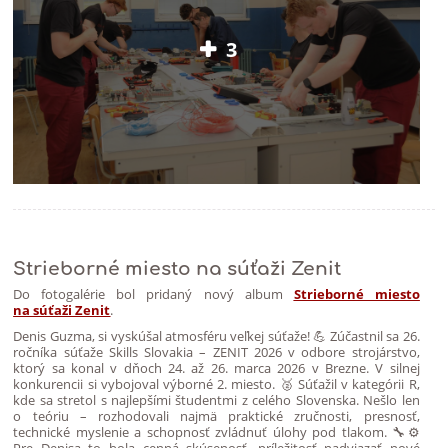
3
Strieborné miesto na súťaži Zenit
Do fotogalérie bol pridaný nový album
Strieborné miesto
na súťaži Zenit
.
Denis Guzma, si vyskúšal atmosféru veľkej súťaže! 💪 Zúčastnil sa 26.
ročníka súťaže Skills Slovakia – ZENIT 2026 v odbore strojárstvo,
ktorý sa konal v dňoch 24. až 26. marca 2026 v Brezne. V silnej
konkurencii si vybojoval výborné 2. miesto. 🥈 Súťažil v kategórii R,
kde sa stretol s najlepšími študentmi z celého Slovenska. Nešlo len
o teóriu – rozhodovali najmä praktické zručnosti, presnosť,
technické myslenie a schopnosť zvládnuť úlohy pod tlakom. 🔧⚙️