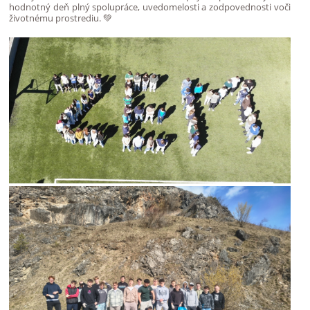
hodnotný deň plný spolupráce, uvedomelosti a zodpovednosti voči
životnému prostrediu. 💚