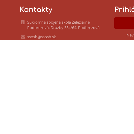
Kontakty
Prihl
Súkromná spojená škola Železiarne
Podbrezová, Družby 554/64, Podbrezová
Nev
ssosh@ssosh.sk
+421486712725
Družby 554/64
976 81 Podbrezová
Slovakia
IČO: 52800253