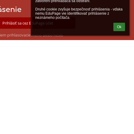
zatvorení prehliadača sa odstráni.

ásenie
Druhé cookie zvyšuje bezpečnosť prihlásenia - vďaka 
nemu EduPage vie identifikovať prihlásenie z 
neznámeho počítača.
Prihlásiť sa cez EduPage účet
Ok
iem prihlasovacie meno alebo heslo