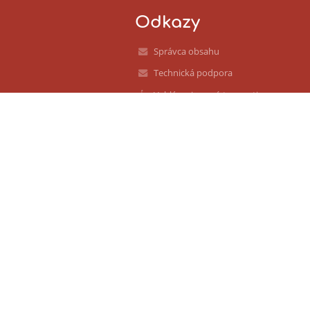
Odkazy
Správca obsahu
Technická podpora
Vyhlásenie o prístupnosti
Právne informácie
Zásady ochrany osobných údajov
Údaje o prevádzkovateľovi
Mapa stránok
O nás
Kontakt
Novinky