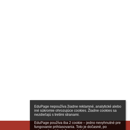
EduPage nepoužíva žiadne reklamné, analytické alebo 
iné súkromie ohrozujúce cookies. Žiadne cookies sa 
nezdieľajú s tretími stranami.

EduPage používa iba 2 cookie – jedno nevyhnutné pre 
fungovanie prihlasovania. Toto je dočasné, po 