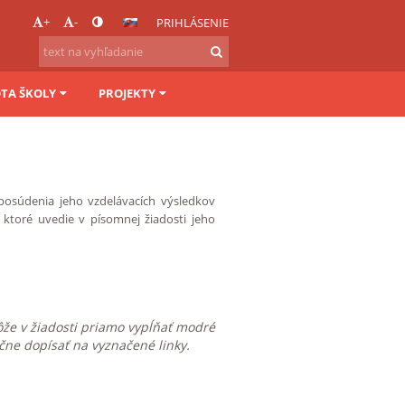
+
-
PRIHLÁSENIE
OTA ŠKOLY
PROJEKTY
 posúdenia jeho vzdelávacích výsledkov
 ktoré uvedie v písomnej žiadosti jeho
ôže v žiadosti priamo vypĺňať modré
ručne dopísať na vyznačené linky.