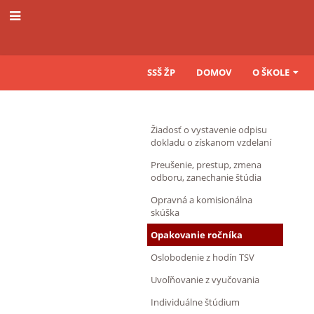
SSŠ ŽP
DOMOV
O ŠKOLE
Tlačivá
Žiadosť o vystavenie odpisu
na
dokladu o získanom vzdelaní
stiahnutie
Preušenie, prestup, zmena
odboru, zanechanie štúdia
Opravná a komisionálna
skúška
Opakovanie ročníka
Oslobodenie z hodín TSV
Uvoľňovanie z vyučovania
Individuálne štúdium