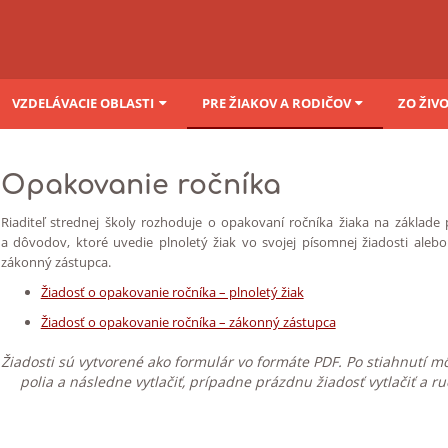
VZDELÁVACIE OBLASTI
PRE ŽIAKOV A RODIČOV
ZO ŽIV
Opakovanie ročníka
Riaditeľ strednej školy rozhoduje o opakovaní ročníka žiaka na základe
a dôvodov, ktoré uvedie plnoletý žiak vo svojej písomnej žiadosti alebo
zákonný zástupca.
Žiadosť o opakovanie ročníka – plnoletý žiak
Žiadosť o opakovanie ročníka – zákonný zástupca
Žiadosti sú vytvorené ako formulár vo formáte PDF. Po stiahnutí m
polia a následne vytlačiť, prípadne prázdnu žiadosť vytlačiť a 