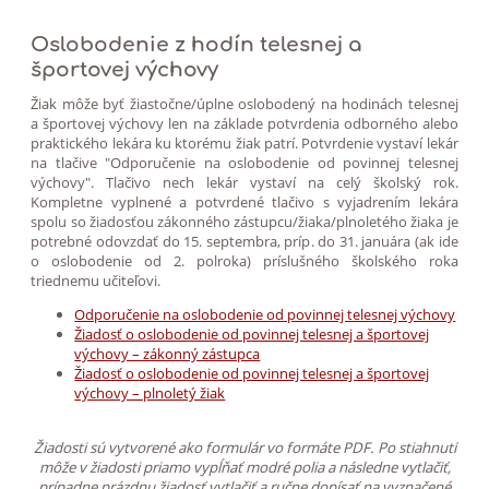
Oslobodenie z hodín telesnej a
športovej výchovy
Žiak môže byť žiastočne/úplne oslobodený na hodinách telesnej
a športovej výchovy len na základe potvrdenia odborného alebo
praktického lekára ku ktorému žiak patrí. Potvrdenie vystaví lekár
na tlačive "Odporučenie na oslobodenie od povinnej telesnej
výchovy". Tlačivo nech lekár vystaví na celý školský rok.
Kompletne vyplnené a potvrdené tlačivo s vyjadrením lekára
spolu so žiadosťou zákonného zástupcu/žiaka/plnoletého žiaka je
potrebné odovzdať do 15. septembra, príp. do 31. januára (ak ide
o oslobodenie od 2. polroka) príslušného školského roka
triednemu učiteľovi.
Odporučenie na oslobodenie od povinnej telesnej výchovy
Žiadosť o oslobodenie od povinnej telesnej a športovej
výchovy – zákonný zástupca
Žiadosť o oslobodenie od povinnej telesnej a športovej
výchovy – plnoletý žiak
Žiadosti sú vytvorené ako formulár vo formáte PDF. Po stiahnutí
môže v žiadosti priamo vypĺňať modré polia a následne vytlačiť,
prípadne prázdnu žiadosť vytlačiť a ručne dopísať na vyznačené