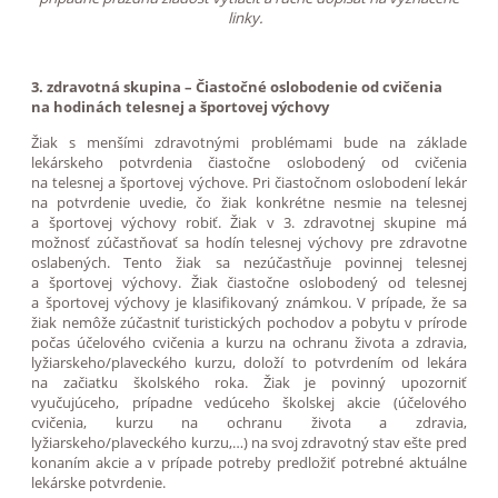
linky.
3. zdravotná skupina – Čiastočné oslobodenie od cvičenia
na hodinách telesnej a športovej výchovy
Žiak s menšími zdravotnými problémami bude na základe
lekárskeho potvrdenia čiastočne oslobodený od cvičenia
na telesnej a športovej výchove. Pri čiastočnom oslobodení lekár
na potvrdenie uvedie, čo žiak konkrétne nesmie na telesnej
a športovej výchovy robiť. Žiak v 3. zdravotnej skupine má
možnosť zúčastňovať sa hodín telesnej výchovy pre zdravotne
oslabených. Tento žiak sa nezúčastňuje povinnej telesnej
a športovej výchovy. Žiak čiastočne oslobodený od telesnej
a športovej výchovy je klasifikovaný známkou. V prípade, že sa
žiak nemôže zúčastniť turistických pochodov a pobytu v prírode
počas účelového cvičenia a kurzu na ochranu života a zdravia,
lyžiarskeho/plaveckého kurzu, doloží to potvrdením od lekára
na začiatku školského roka. Žiak je povinný upozorniť
vyučujúceho, prípadne vedúceho školskej akcie (účelového
cvičenia, kurzu na ochranu života a zdravia,
lyžiarskeho/plaveckého kurzu,…) na svoj zdravotný stav ešte pred
konaním akcie a v prípade potreby predložiť potrebné aktuálne
lekárske potvrdenie.