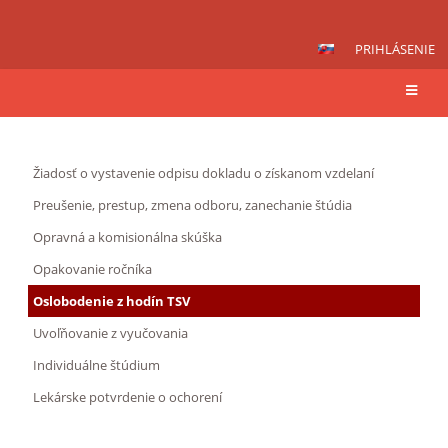
PRIHLÁSENIE
Tlačivá
Žiadosť o vystavenie odpisu dokladu o získanom vzdelaní
na
stiahnutie
Preušenie, prestup, zmena odboru, zanechanie štúdia
Opravná a komisionálna skúška
Opakovanie ročníka
Oslobodenie z hodín TSV
Uvoľňovanie z vyučovania
Individuálne štúdium
Lekárske potvrdenie o ochorení