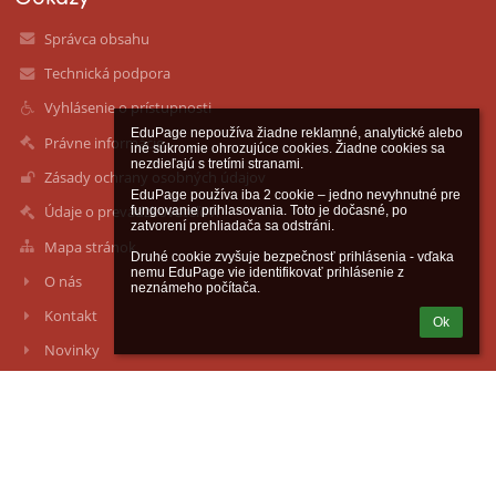
Správca obsahu
Technická podpora
Vyhlásenie o prístupnosti
EduPage nepoužíva žiadne reklamné, analytické alebo 
Právne informácie
iné súkromie ohrozujúce cookies. Žiadne cookies sa 
nezdieľajú s tretími stranami.

Zásady ochrany osobných údajov
EduPage používa iba 2 cookie – jedno nevyhnutné pre 
Údaje o prevádzkovateľovi
fungovanie prihlasovania. Toto je dočasné, po 
zatvorení prehliadača sa odstráni.

Mapa stránok
Druhé cookie zvyšuje bezpečnosť prihlásenia - vďaka 
nemu EduPage vie identifikovať prihlásenie z 
O nás
neznámeho počítača.
Kontakt
Ok
Novinky
Kontakty
Súkromná spojená škola Železiarne Podbrezová, Družby 554/64,
Podbrezová
ssosh@ssosh.sk