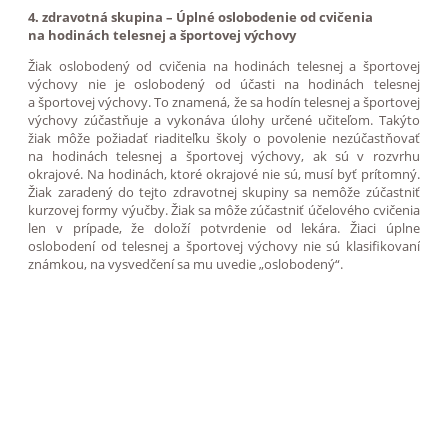
4. zdravotná skupina – Úplné oslobodenie od cvičenia
na hodinách telesnej a športovej výchovy
Žiak oslobodený od cvičenia na hodinách telesnej a športovej
výchovy nie je oslobodený od účasti na hodinách telesnej
a športovej výchovy. To znamená, že sa hodín telesnej a športovej
výchovy zúčastňuje a vykonáva úlohy určené učiteľom. Takýto
žiak môže požiadať riaditeľku školy o povolenie nezúčastňovať
na hodinách telesnej a športovej výchovy, ak sú v rozvrhu
okrajové. Na hodinách, ktoré okrajové nie sú, musí byť prítomný.
Žiak zaradený do tejto zdravotnej skupiny sa nemôže zúčastniť
kurzovej formy výučby. Žiak sa môže zúčastniť účelového cvičenia
len v prípade, že doloží potvrdenie od lekára. Žiaci úplne
oslobodení od telesnej a športovej výchovy nie sú klasifikovaní
známkou, na vysvedčení sa mu uvedie „oslobodený“.