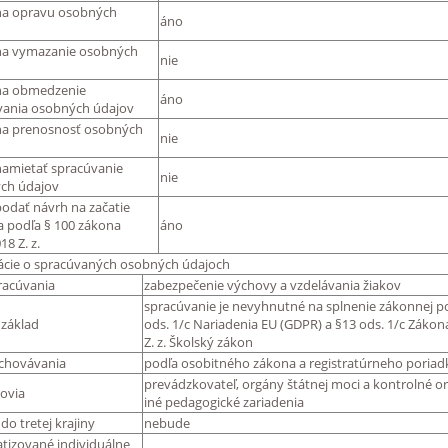
na opravu osobných
áno
na vymazanie osobných
nie
na obmedzenie
áno
vania osobných údajov
na prenosnosť osobných
nie
namietať spracúvanie
nie
ch údajov
odať návrh na začatie
a podľa § 100 zákona
áno
18 Z. z.
ácie o spracúvaných osobných údajoch
racúvania
zabezpečenie výchovy a vzdelávania žiakov
spracúvanie je nevyhnutné na splnenie zákonnej po
 základ
ods. 1/c Nariadenia EU (GDPR) a §13 ods. 1/c Zákon
Z. z. Školský zákon
chovávania
podľa osobitného zákona a registratúrneho poriad
prevádzkovateľ, orgány štátnej moci a kontrolné org
ovia
iné pedagogické zariadenia
do tretej krajiny
nebude
tizované individuálne