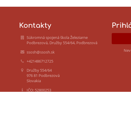
Kontakty
Prihl
Súkromná spojená škola Železiarne
Podbrezová, Družby 554/64, Podbrezová
Nev
ssosh@ssosh.sk
+421486712725
Družby 554/64
976 81 Podbrezová
Slovakia
IČO: 52800253