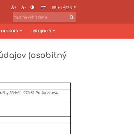
+
-
PRIHLÁSENIE
OTA ŠKOLY
PROJEKTY
údajov (osobitný
užby 554/64, 976 81 Podbrezová,