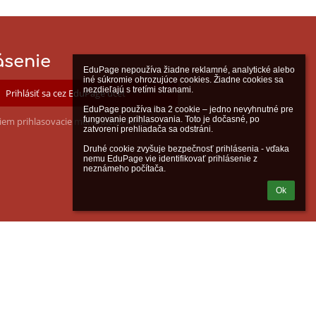
ásenie
EduPage nepoužíva žiadne reklamné, analytické alebo 
iné súkromie ohrozujúce cookies. Žiadne cookies sa 
nezdieľajú s tretími stranami.

Prihlásiť sa cez EduPage účet
EduPage používa iba 2 cookie – jedno nevyhnutné pre 
fungovanie prihlasovania. Toto je dočasné, po 
iem prihlasovacie meno alebo heslo
zatvorení prehliadača sa odstráni.

Druhé cookie zvyšuje bezpečnosť prihlásenia - vďaka 
nemu EduPage vie identifikovať prihlásenie z 
neznámeho počítača.
Ok