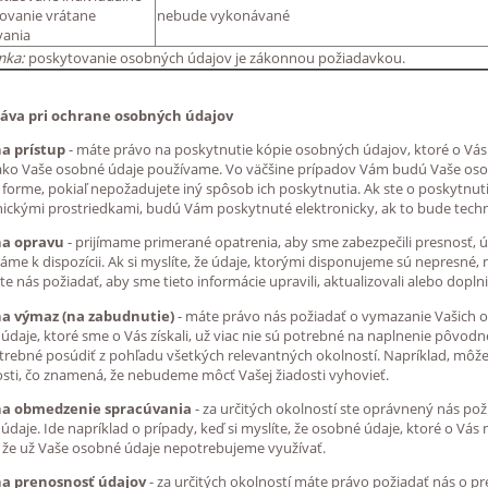
ovanie vrátane
nebude vykonávané
vania
mka:
poskytovanie osobných údajov je zákonnou požiadavkou.
ráva pri ochrane osobných údajov
a prístup
- máte právo na poskytnutie kópie osobných údajov, ktoré o Vás 
ako Vaše osobné údaje používame. Vo väčšine prípadov Vám budú Vaše oso
j forme, pokiaľ nepožadujete iný spôsob ich poskytnutia. Ak ste o poskytnuti
nickými prostriedkami, budú Vám poskytnuté elektronicky, ak to bude tech
na opravu
- prijímame primerané opatrenia, aby sme zabezpečili presnosť, úp
áme k dispozícii. Ak si myslíte, že údaje, ktorými disponujeme sú nepresné,
e nás požiadať, aby sme tieto informácie upravili, aktualizovali alebo doplnil
na výmaz (na zabudnutie)
- máte právo nás požiadať o vymazanie Vašich o
údaje, ktoré sme o Vás získali, už viac nie sú potrebné na naplnenie pôvodn
trebné posúdiť z pohľadu všetkých relevantných okolností. Napríklad, môž
sti, čo znamená, že nebudeme môcť Vašej žiadosti vyhovieť.
na obmedzenie spracúvania
- za určitých okolností ste oprávnený nás pož
údaje. Ide napríklad o prípady, keď si myslíte, že osobné údaje, ktoré o Vá
, že už Vaše osobné údaje nepotrebujeme využívať.
na prenosnosť údajov
- za určitých okolností máte právo požiadať nás o p