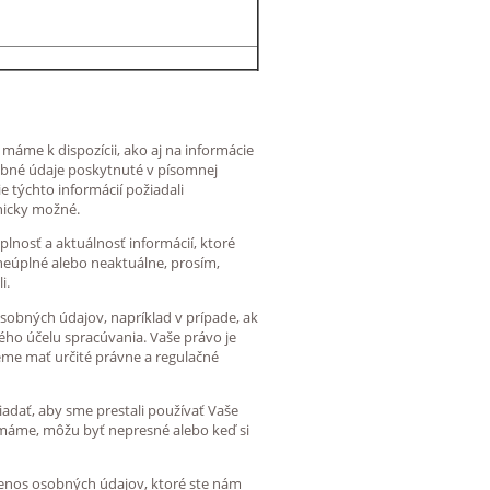
máme k dispozícii, ako aj na informácie
bné údaje poskytnuté v písomnej
e týchto informácií požiadali
nicky možné.
lnosť a aktuálnosť informácií, ktoré
 neúplné alebo neaktuálne, prosím,
i.
sobných údajov, napríklad v prípade, ak
ého účelu spracúvania. Vaše právo je
eme mať určité právne a regulačné
iadať, aby sme prestali používať Vaše
s máme, môžu byť nepresné alebo keď si
renos osobných údajov, ktoré ste nám