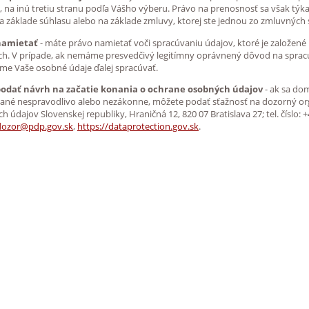
i, na inú tretiu stranu podľa Vášho výberu. Právo na prenosnosť sa však tý
 na základe súhlasu alebo na základe zmluvy, ktorej ste jednou zo zmluvných 
namietať
- máte právo namietať voči spracúvaniu údajov, ktoré je založen
h. V prípade, ak nemáme presvedčivý legitímny oprávnený dôvod na sprac
e Vaše osobné údaje ďalej spracúvať.
podať návrh na začatie konania o ochrane osobných údajov
- ak sa do
ané nespravodlivo alebo nezákonne, môžete podať sťažnosť na dozorný or
 údajov Slovenskej republiky, Hraničná 12, 820 07 Bratislava 27; tel. číslo: +
dozor@pdp.gov.sk
,
https://dataprotection.gov.sk
.