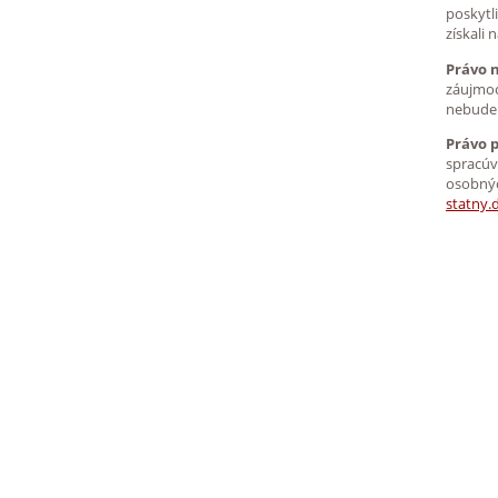
poskytl
získali
Právo 
záujmoc
nebudem
Právo 
spracúv
osobných
statny.