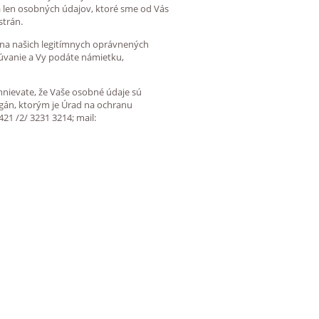
ka len osobných údajov, ktoré sme od Vás
strán.
é na našich legitímnych oprávnených
úvanie a Vy podáte námietku,
mnievate, že Vaše osobné údaje sú
gán, ktorým je Úrad na ochranu
421 /2/ 3231 3214; mail: