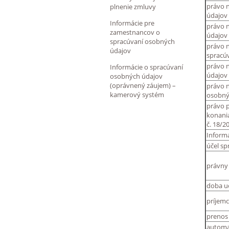
právo 
plnenie zmluvy
údajov
Informácie pre
právo 
zamestnancov o
údajov
spracúvaní osobných
právo 
údajov
spracú
právo 
Informácie o spracúvaní
údajov
osobných údajov
(oprávnený záujem) –
právo 
kamerový systém
osobný
právo p
konani
č. 18/20
Inform
účel sp
právny
doba u
príjemc
prenos 
automa