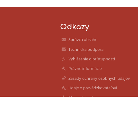
Odkazy
Správca obsahu
Technická podpora
Vyhlásenie o prístupnosti
Právne informácie
Zásady ochrany osobných údajov
Údaje o prevádzkovateľovi
Mapa stránok
O nás
Kontakt
Novinky