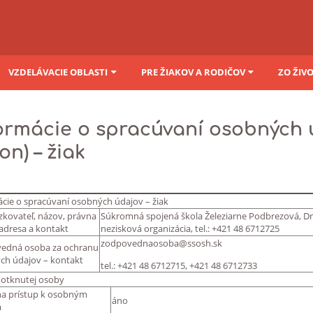
VZDELÁVACIE OBLASTI
PRE ŽIAKOV A RODIČOV
ZO ŽIV
ormácie o spracúvaní osobných 
on) – žiak
cie o spracúvaní osobných údajov – žiak
kovateľ, názov, právna
Súkromná spojená škola Železiarne Podbrezová, Dr
adresa a kontakt
nezisková organizácia, tel.: +421 48 6712725
zodpovednaosoba@ssosh.sk
edná osoba za ochranu
ch údajov – kontakt
tel.: +421 48 6712715, +421 48 6712733
dotknutej osoby
na prístup k osobným
áno
m