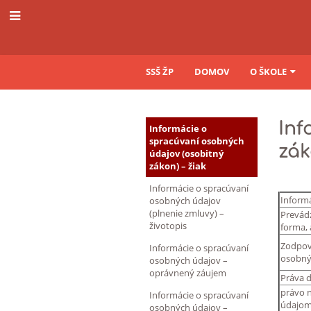
SSŠ ŽP
DOMOV
O ŠKOLE
Prehlásenie
Inf
Informácie o
o
spracúvaní osobných
zák
údajov (osobitný
spracovaní
zákon) – žiak
Informácie o spracúvaní
Informá
osobných údajov
(plnenie zmluvy) –
Prevádz
životopis
forma, 
Zodpov
Informácie o spracúvaní
osobný
osobných údajov –
oprávnený záujem
Práva 
právo 
Informácie o spracúvaní
údajo
osobných údajov –