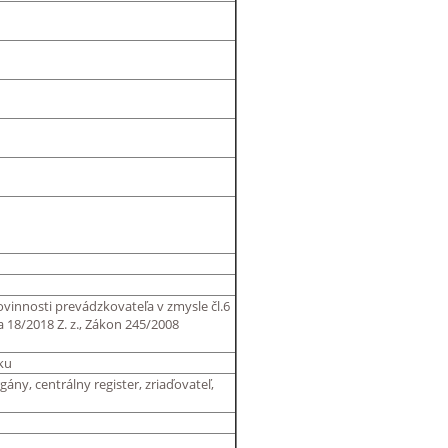
vinnosti prevádzkovateľa v zmysle čl.6
a 18/2018 Z. z., Zákon 245/2008
ku
ány, centrálny register, zriaďovateľ,