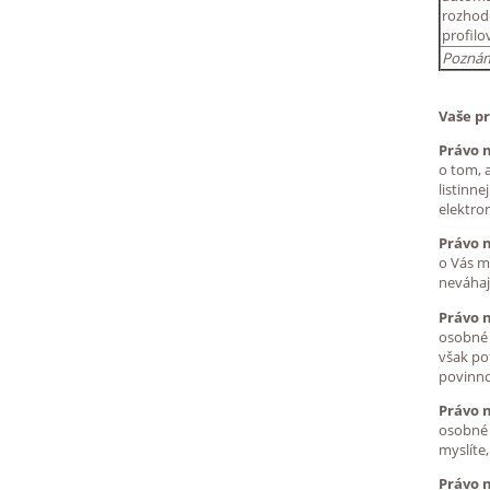
rozhod
profilo
Pozná
Vaše p
Právo n
o tom, 
listinne
elektro
Právo 
o Vás m
neváhajt
Právo 
osobné 
však po
povinno
Právo 
osobné 
myslíte
Právo 