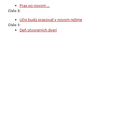
Prax po novom ...
číslo 3:
Učni budú praxovať v novom režime
číslo 1:
Deň otvorených dverí