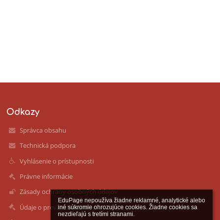
Odkazy
Správca obsahu
Technická podpora
Vyhlásenie o prístupnosti
Právne informácie
Zásady ochrany osobných údajov
EduPage nepoužíva žiadne reklamné, analytické alebo 
Údaje o prevádzkovateľovi
iné súkromie ohrozujúce cookies. Žiadne cookies sa 
nezdieľajú s tretími stranami.
