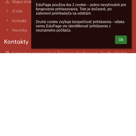
Mapa stránok
EduPage používa iba 2 cookie – jedno nevyhnutné pre 
fungovanie prihlasovania. Toto je dočasné, po 
O nás
zatvorení prehliadača sa odstráni.

Kontakt
Druhé cookie zvyšuje bezpečnosť prihlásenia - vďaka 
nemu EduPage vie identifikovať prihlásenie z 
Novinky
neznámeho počítača.
Ok
Kontakty
Súkromná spojená škola Železiarne Podbrezová, Družby 554/64,
Podbrezová
ssosh@ssosh.sk
+421486712725
Družby 554/64
976 81 Podbrezová
Slovakia
IČO: 52800253
Prihlásenie
Prihlásiť sa cez EduPage účet