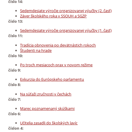
číslo 14:
Sedemdesiate výročie organizovanej výučby (2. časť)
Záver školského roka v SSOUH a SGZP
číslo 13:
Sedemdesiate výročie organizovanej výučby (1. časť)
číslo 11:
Tradícia obnovenia po devätnástich rokoch
Študenti na hrade
číslo 10:
Po troch mesiacoch prax v novom režime
číslo 9:
Exkurzia do Európskeho parlamentu
číslo 8:
Na súťaži zručnosti v čechách
číslo 7:
Marec poznamenaný skúškami
číslo 6:
Učitelia zasadli do školských lavíc
číslon 4: