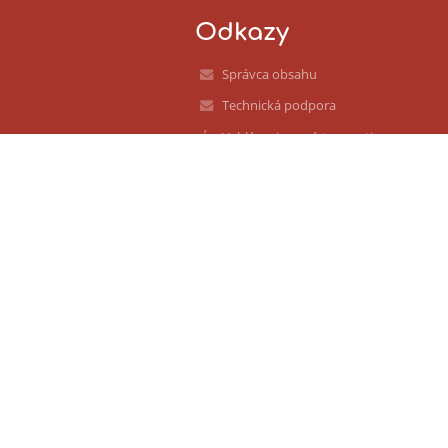
Odkazy
Správca obsahu
Technická podpora
Vyhlásenie o prístupnosti
Právne informácie
Zásady ochrany osobných údajov
Údaje o prevádzkovateľovi
Mapa stránok
O nás
Kontakt
Novinky