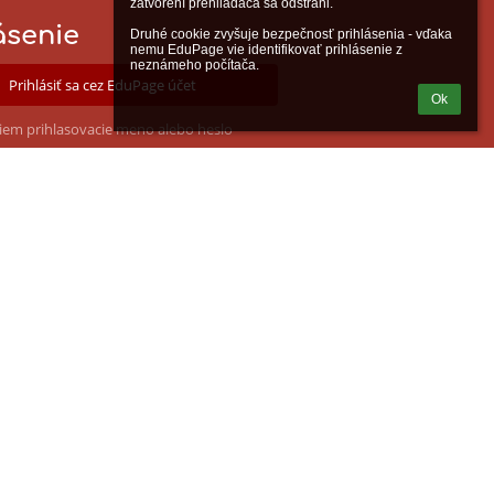
zatvorení prehliadača sa odstráni.

ásenie
Druhé cookie zvyšuje bezpečnosť prihlásenia - vďaka 
nemu EduPage vie identifikovať prihlásenie z 
neznámeho počítača.
Prihlásiť sa cez EduPage účet
Ok
iem prihlasovacie meno alebo heslo