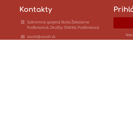
Kontakty
Prihl
Súkromná spojená škola Železiarne
Podbrezová, Družby 554/64, Podbrezová
Nev
ssosh@ssosh.sk
+421486712725
Družby 554/64
976 81 Podbrezová
Slovakia
IČO: 52800253