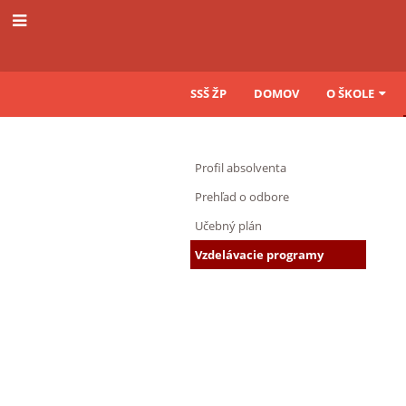
SSŠ ŽP
DOMOV
O ŠKOLE
Operátor
Profil absolventa
v
Prehľad o odbore
hutníctve
Učebný plán
a
Vzdelávacie programy
zlievarenstve