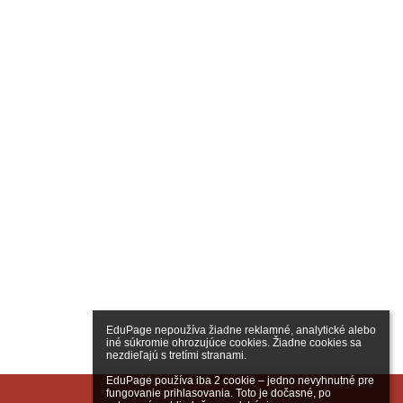
EduPage nepoužíva žiadne reklamné, analytické alebo 
iné súkromie ohrozujúce cookies. Žiadne cookies sa 
nezdieľajú s tretími stranami.

EduPage používa iba 2 cookie – jedno nevyhnutné pre 
fungovanie prihlasovania. Toto je dočasné, po 