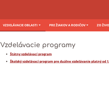
VZDELÁVACIE OBLASTI
PRE ŽIAKOV A RODIČOV
ZO ŽIV
Vzdelávacie programy
Štátny vzdelávací program
Školský vzdelávací program pre duálne vzdelávanie platný od 1