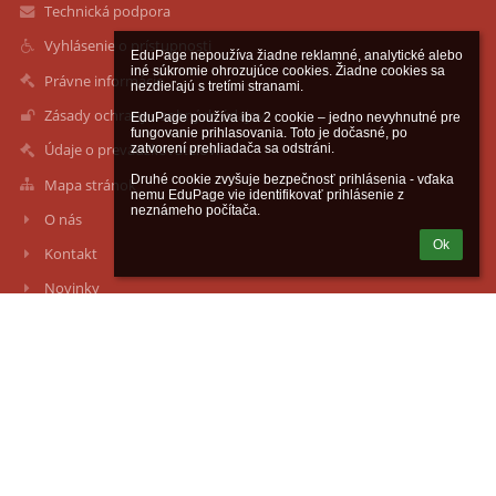
Technická podpora
Vyhlásenie o prístupnosti
EduPage nepoužíva žiadne reklamné, analytické alebo 
iné súkromie ohrozujúce cookies. Žiadne cookies sa 
Právne informácie
nezdieľajú s tretími stranami.

Zásady ochrany osobných údajov
EduPage používa iba 2 cookie – jedno nevyhnutné pre 
fungovanie prihlasovania. Toto je dočasné, po 
Údaje o prevádzkovateľovi
zatvorení prehliadača sa odstráni.

Druhé cookie zvyšuje bezpečnosť prihlásenia - vďaka 
Mapa stránok
nemu EduPage vie identifikovať prihlásenie z 
neznámeho počítača.
O nás
Ok
Kontakt
Novinky
Kontakty
Súkromná spojená škola Železiarne Podbrezová, Družby 554/64,
Podbrezová
ssosh@ssosh.sk
+421486712725