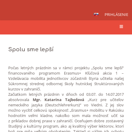
PRIHLÁSENIE
Súťaž
Spolu sme lepší
o
najkrajšiu
izbu
Počas letných prázdnin sa v rámci projektu „Spolu sme lepší“
financovaného programom Erasmus+ Kľúčová akcia 1 –
Vzdelávacia mobilita jednotlivcov zúčastnili štyria učitelia našej
Súkromnej strednej odbornej školy hutníckej štruktúrovaných
kurzov v zahraničí.
Začiatkom letných prázdnin v dňoch od 03.07. do 14.07.2017
absolvovala
Mgr. Katarína Tajbošová
„Kurz pre učiteľov
nemeckého jazyka (Deutschlehrerkurs)“ vo Viedni. Z jej slov
možno vycítiť celkovú spokojnosť: „Erasmus+ mobilitu v Rakúsku
hodnotím veľmi kladne, nakoľko som mala možnosť učiť sa
z príkladov dobrej praxe v zahraničí. Oceňujem dobre zostavený
študijný a kultúrny program, ako aj kvalitný výber lektorov, ktorí
boli pre mňa veľkým obohatením. Taktiež si vážim ich ochotu