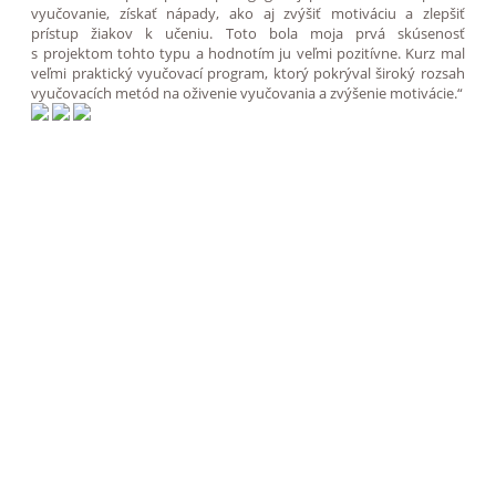
vyučovanie, získať nápady, ako aj zvýšiť motiváciu a zlepšiť
prístup žiakov k učeniu. Toto bola moja prvá skúsenosť
s projektom tohto typu a hodnotím ju veľmi pozitívne. Kurz mal
veľmi praktický vyučovací program, ktorý pokrýval široký rozsah
vyučovacích metód na oživenie vyučovania a zvýšenie motivácie.“