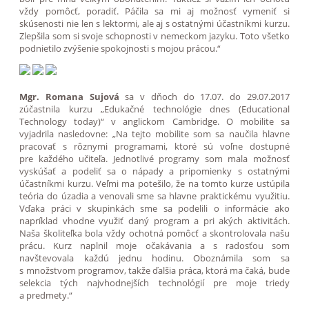
vždy pomôcť, poradiť. Páčila sa mi aj možnosť vymeniť si
skúsenosti nie len s lektormi, ale aj s ostatnými účastníkmi kurzu.
Zlepšila som si svoje schopnosti v nemeckom jazyku. Toto všetko
podnietilo zvýšenie spokojnosti s mojou prácou.“
Mgr. Romana Sujová
sa v dňoch do 17.07. do 29.07.2017
zúčastnila kurzu „Edukačné technológie dnes (Educational
Technology today)“ v anglickom Cambridge. O mobilite sa
vyjadrila nasledovne: „Na tejto mobilite som sa naučila hlavne
pracovať s rôznymi programami, ktoré sú voľne dostupné
pre každého učiteľa. Jednotlivé programy som mala možnosť
vyskúšať a podeliť sa o nápady a pripomienky s ostatnými
účastníkmi kurzu. Veľmi ma potešilo, že na tomto kurze ustúpila
teória do úzadia a venovali sme sa hlavne praktickému využitiu.
Vďaka práci v skupinkách sme sa podelili o informácie ako
napríklad vhodne využiť daný program a pri akých aktivitách.
Naša školiteľka bola vždy ochotná pomôcť a skontrolovala našu
prácu. Kurz naplnil moje očakávania a s radosťou som
navštevovala každú jednu hodinu. Oboznámila som sa
s množstvom programov, takže ďalšia práca, ktorá ma čaká, bude
selekcia tých najvhodnejších technológií pre moje triedy
a predmety.“