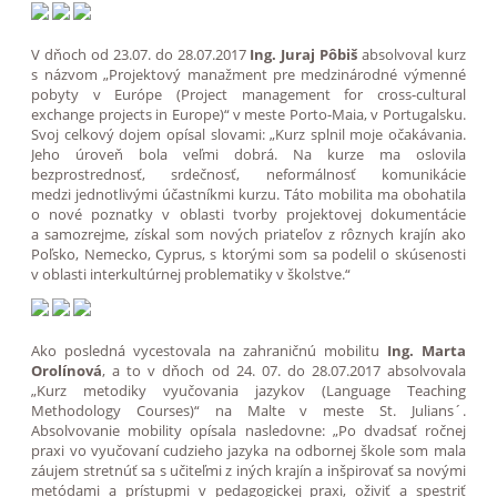
V dňoch od 23.07. do 28.07.2017
Ing. Juraj Pôbiš
absolvoval kurz
s názvom „Projektový manažment pre medzinárodné výmenné
pobyty v Európe (Project management for cross-cultural
exchange projects in Europe)“ v meste Porto-Maia, v Portugalsku.
Svoj celkový dojem opísal slovami: „Kurz splnil moje očakávania.
Jeho úroveň bola veľmi dobrá. Na kurze ma oslovila
bezprostrednosť, srdečnosť, neformálnosť komunikácie
medzi jednotlivými účastníkmi kurzu. Táto mobilita ma obohatila
o nové poznatky v oblasti tvorby projektovej dokumentácie
a samozrejme, získal som nových priateľov z rôznych krajín ako
Poľsko, Nemecko, Cyprus, s ktorými som sa podelil o skúsenosti
v oblasti interkultúrnej problematiky v školstve.“
Ako posledná vycestovala na zahraničnú mobilitu
Ing. Marta
Orolínová
, a to v dňoch od 24. 07. do 28.07.2017 absolvovala
„Kurz metodiky vyučovania jazykov (Language Teaching
Methodology Courses)“ na Malte v meste St. Julians´.
Absolvovanie mobility opísala nasledovne: „Po dvadsať ročnej
praxi vo vyučovaní cudzieho jazyka na odbornej škole som mala
záujem stretnúť sa s učiteľmi z iných krajín a inšpirovať sa novými
metódami a prístupmi v pedagogickej praxi, oživiť a spestriť